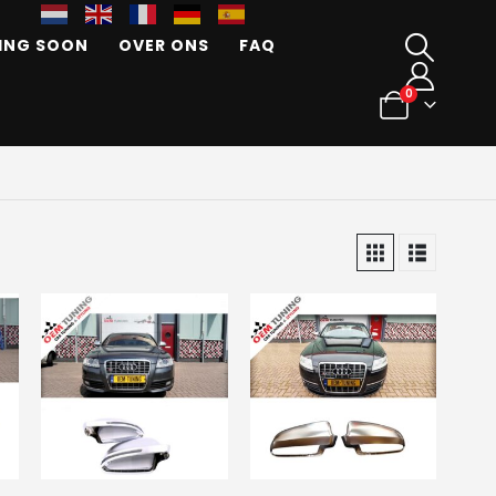
ING SOON
OVER ONS
FAQ
0