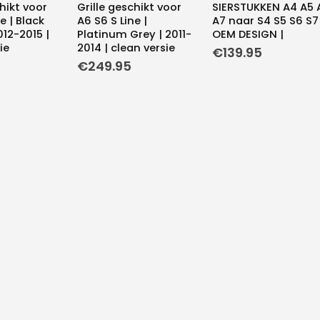
chikt voor
Grille geschikt voor
SIERSTUKKEN A4 A5 
e | Black
A6 S6 S Line |
A7 naar S4 S5 S6 S7 
012-2015 |
Platinum Grey | 2011-
OEM DESIGN |
ie
2014 | clean versie
€
139.95
€
249.95