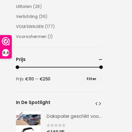
Uitlaten
(28)
Verlichting
(36)
VOLKSWAGEN
(177)
Voorschermen
(1)
9,4
Prijs
Prijs:
€110
—
€250
Filter
Min.
Max.
prijs
prijs
In De Spotlight
Dakspoiler geschikt voor Golf 8 | Clubsport LOOK | 20-24 | Hoogglans Zwart |
Dakspoiler geschikt voor Golf 8 | Clubsport LOOK | 20-24 | Hoogglans Zwart |
0
out of 5