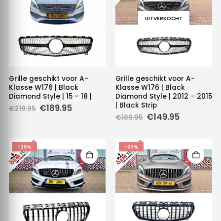
UITVERKOCHT
Grille geschikt voor A-
Grille geschikt voor A-
Klasse W176 | Black
Klasse W176 | Black
Diamond Style | 15 – 18 |
Diamond Style | 2012 – 2015
| Black Strip
Oorspronkelijke
Huidige
€
189.95
€
219.95
prijs
prijs
Oorspronkelijke
Huidige
€
149.95
€
189.95
was:
is:
prijs
prijs
€219.95.
€189.95.
was:
is:
€189.95.
€149.95.
-20%
-20%