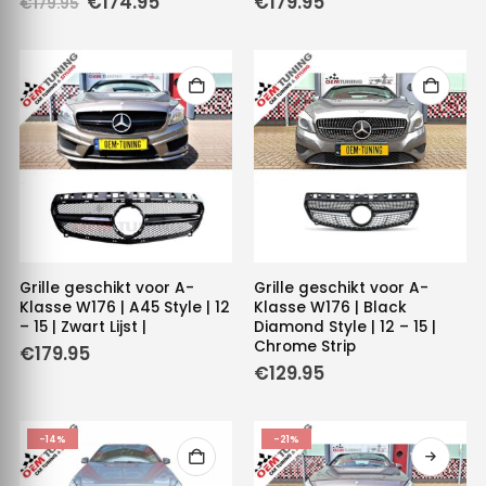
Oorspronkelijke
Huidige
€
174.95
€
179.95
€
179.95
prijs
prijs
was:
is:
€179.95.
€174.95.
Grille geschikt voor A-
Grille geschikt voor A-
Klasse W176 | A45 Style | 12
Klasse W176 | Black
– 15 | Zwart Lijst |
Diamond Style | 12 – 15 |
Chrome Strip
€
179.95
€
129.95
-14%
-21%