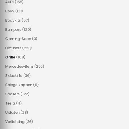
AUDI
(155)
BMW
(68)
Bodykits
(57)
Bumpers
(120)
Coming-Soon
(3)
Diffusers
(223)
Grille
(108)
Mercedes-Benz
(256)
Sideskirts
(36)
Spiegelkappen
(9)
Spoilers
(122)
Tesla
(4)
Uitlaten
(28)
Verlichting
(36)