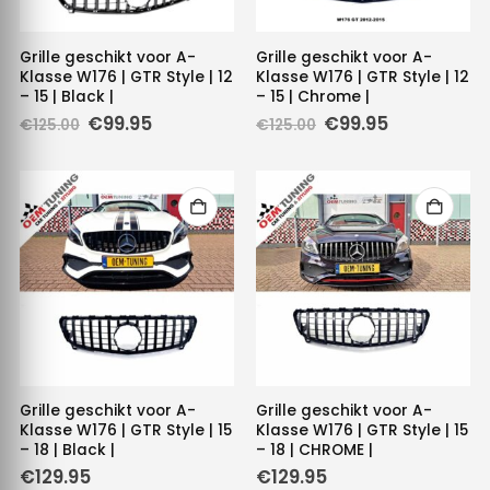
Grille geschikt voor A-
Grille geschikt voor A-
Klasse W176 | GTR Style | 12
Klasse W176 | GTR Style | 12
– 15 | Black |
– 15 | Chrome |
Oorspronkelijke
Huidige
Oorspronkelijke
Huidige
€
99.95
€
99.95
€
125.00
€
125.00
prijs
prijs
prijs
prijs
was:
is:
was:
is:
€125.00.
€99.95.
€125.00.
€99.95.
Grille geschikt voor A-
Grille geschikt voor A-
Klasse W176 | GTR Style | 15
Klasse W176 | GTR Style | 15
– 18 | Black |
– 18 | CHROME |
€
129.95
€
129.95