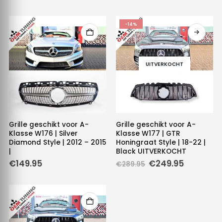
-14%
UITVERKOCHT
Grille geschikt voor A-
Grille geschikt voor A-
Klasse W176 | Silver
Klasse W177 | GTR
Diamond Style | 2012 – 2015
Honingraat Style | 18-22 |
|
Black UITVERKOCHT
Oorspronkelijke
Huidige
€
149.95
€
249.95
€
289.95
prijs
prijs
was:
is:
€289.95.
€249.95.