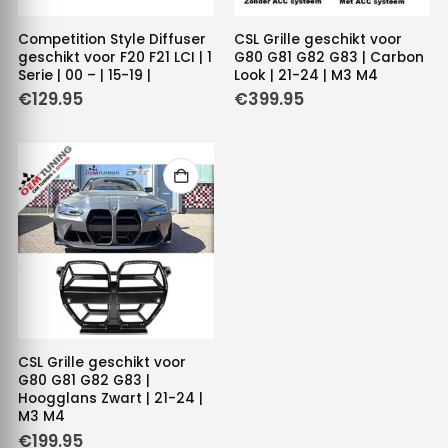
Competition Style Diffuser
CSL Grille geschikt voor
geschikt voor F20 F21 LCI | 1
G80 G81 G82 G83 | Carbon
Serie | 00 – | 15-19 |
Look | 21-24 | M3 M4
€
129.95
€
399.95
CSL Grille geschikt voor
G80 G81 G82 G83 |
Hoogglans Zwart | 21-24 |
M3 M4
€
199.95