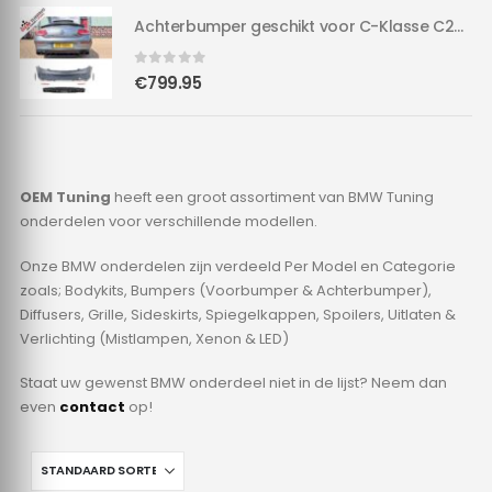
was:
is:
Achterbumper geschikt voor C-Klasse C205 A205 | & Hoogglans Diffuser in C63 AMG Style
Achterbumper geschikt voor C-Klasse C205 A205 | & Hoogglans Diffuser in C63 AMG Style
€149.95.
€129.95.
0
out of 5
€
799.95
OEM Tuning
heeft een groot assortiment van BMW Tuning
onderdelen voor verschillende modellen.
Onze BMW onderdelen zijn verdeeld Per Model en Categorie
zoals; Bodykits, Bumpers (Voorbumper & Achterbumper),
Diffusers, Grille, Sideskirts, Spiegelkappen, Spoilers, Uitlaten &
Verlichting (Mistlampen, Xenon & LED)
Staat uw gewenst BMW onderdeel niet in de lijst? Neem dan
even
contact
op!