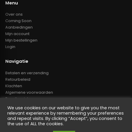
Menu
Over ons
Coming Soon
Aanbiedingen
Mijn account
Mijn bestellingen
Login
Navigatie
Betalen en verzending
Retourbeleid
Klachten
Algemene voorwaarden
Resellers inlog
Reseller worden
We use cookies on our website to give you the most
Privacy Policy
relevant experience by remembering your preferences
Powered by Nano Web
and repeat visits. By clicking “Accept”, you consent to
the use of ALL the cookies.