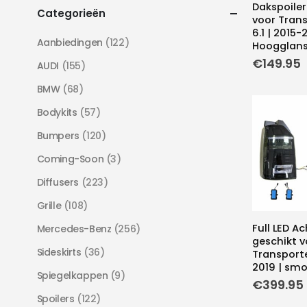
Dakspoiler
Categorieën
voor Trans
6.1 | 2015-
Aanbiedingen
(122)
Hoogglans
€
149.95
AUDI
(155)
BMW
(68)
Bodykits
(57)
Bumpers
(120)
Coming-Soon
(3)
Diffusers
(223)
Grille
(108)
Full LED A
Mercedes-Benz
(256)
geschikt v
Sideskirts
(36)
Transporte
2019 | sm
Spiegelkappen
(9)
€
399.95
Spoilers
(122)