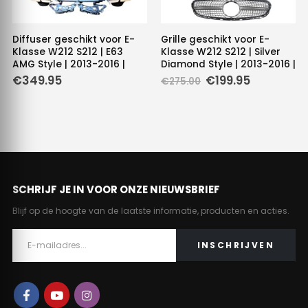
Diffuser geschikt voor E-
Grille geschikt voor E-
Klasse W212 S212 | E63
Klasse W212 S212 | Silver
AMG Style | 2013-2016 |
Diamond Style | 2013-2016 |
Oorspronkelijke
Huidige
€
349.95
€
199.95
€
275.00
prijs
prijs
was:
is:
€275.00.
€199.95.
SCHRIJF JE IN VOOR ONZE NIEUWSBRIEF
Blijf op de hoogte van de laatste informatie, producten en acties.