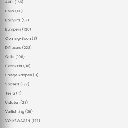
AUDI
(155)
BMW
(68)
Bodykits
(57)
Bumpers
(120)
Coming-Soon
(3)
Diffusers
(223)
Grille
(108)
Sideskirts
(36)
Spiegelkappen
(9)
Spoilers
(122)
Tesla
(4)
Uitlaten
(28)
Verlichting
(36)
VOLKSWAGEN
(177)