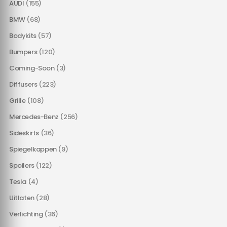
AUDI
(155)
BMW
(68)
Bodykits
(57)
Bumpers
(120)
Coming-Soon
(3)
Diffusers
(223)
Grille
(108)
Mercedes-Benz
(256)
Sideskirts
(36)
Spiegelkappen
(9)
Spoilers
(122)
Tesla
(4)
Uitlaten
(28)
Verlichting
(36)