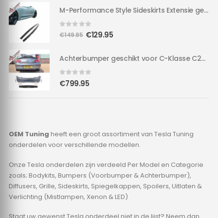
M-Performance Style Sideskirts Extensie geschikt voor F30/F31 | 3 serie | M-TECH Hoogglans zwart |
M-Performance Style Sideskirts Extensie geschikt voor F30/F31 | 3 serie | M-TECH Hoogglans zwart |
0
out of 5
Oorspronkelijke
Huidige
€
129.95
€
149.95
prijs
prijs
was:
is:
Achterbumper geschikt voor C-Klasse C205 A205 | & Hoogglans Diffuser in C63 AMG Style
Achterbumper geschikt voor C-Klasse C205 A205 | & Hoogglans Diffuser in C63 AMG Style
€149.95.
€129.95.
0
out of 5
€
799.95
OEM Tuning
heeft een groot assortiment van Tesla Tuning
onderdelen voor verschillende modellen.
Onze Tesla onderdelen zijn verdeeld Per Model en Categorie
zoals; Bodykits, Bumpers (Voorbumper & Achterbumper),
Diffusers, Grille, Sideskirts, Spiegelkappen, Spoilers, Uitlaten &
Verlichting (Mistlampen, Xenon & LED)
Staat uw gewenst Tesla onderdeel niet in de lijst? Neem dan