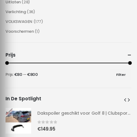
Uitlaten
(28)
Verlichting
(36)
VOLKSWAGEN
(177)
Voorschermen
(1)
Prijs
Prijs:
€80
—
€800
Filter
Min.
Max.
prijs
prijs
In De Spotlight
Dakspoiler geschikt voor Golf 8 | Clubsport LOOK | 20-24 | Hoogglans Zwart |
Dakspoiler geschikt voor Golf 8 | Clubsport LOOK | 20-24 | Hoogglans Zwart |
0
out of 5
€
149.95