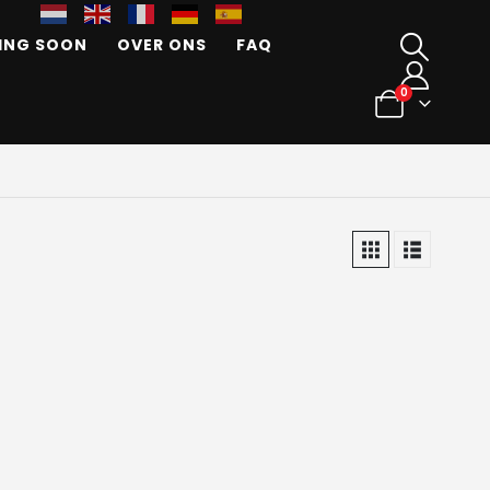
ING SOON
OVER ONS
FAQ
0