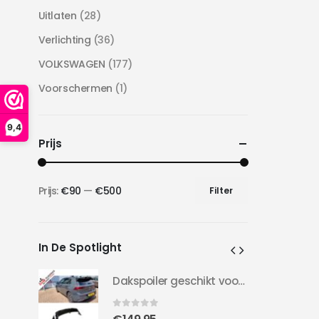
Uitlaten
(28)
Verlichting
(36)
VOLKSWAGEN
(177)
Voorschermen
(1)
9,4
Prijs
Prijs:
€90
—
€500
Filter
Min.
Max.
prijs
prijs
In De Spotlight
Dakspoiler geschikt voor Golf 8 | Clubsport LOOK | 20-24 | Hoogglans Zwart |
Dakspoiler geschikt voor Golf 8 | Clubsport LOOK | 20-24 | Hoogglans Zwart |
0
out of 5