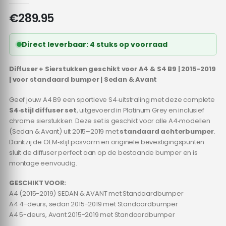
€
289.95
Direct leverbaar: 4 stuks op voorraad
Diffuser + Sierstukken geschikt voor A4 & S4 B9 | 2015-2019
| voor standaard bumper | Sedan & Avant
Geef jouw A4 B9 een sportieve S4‑uitstraling met deze complete
S4‑stijl diffuser set
, uitgevoerd in Platinum Grey en inclusief
chrome sierstukken. Deze set is geschikt voor alle A4‑modellen
(Sedan & Avant) uit 2015–2019 met
standaard achterbumper
.
Dankzij de OEM‑stijl pasvorm en originele bevestigingspunten
sluit de diffuser perfect aan op de bestaande bumper en is
montage eenvoudig.
GESCHIKT VOOR:
A4 (2015-2019) SEDAN & AVANT met Standaardbumper
A4 4-deurs, sedan 2015-2019 met Standaardbumper
A4 5-deurs, Avant 2015-2019 met Standaardbumper