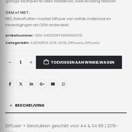
garage bedrijven te laten installeren, welk ervaring hebben.
OEM of NIET:
NEE, Betreft after-market Diffuser van zelfde materiaal en
bevestigingen als OEM onderdeel.
Artikelnummer:
OEM-S4SEDDIFFSIERNRM2015
Categorieën:
A4/S4/RS4 2015-2019
,
Diffusers
,
Diffusers
TOEVOEGEN AAN WINKELWAGEN
BESCHRIJVING
Diffuser + Sierstukken geschikt voor A4 & S4 B9 | 2015-