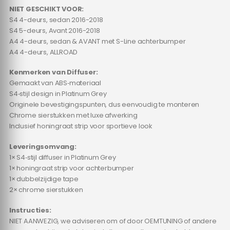
NIET GESCHIKT VOOR:
S4 4-deurs, sedan 2016-2018
S4 5-deurs, Avant 2016-2018
A4 4-deurs, sedan & AVANT met S-Line achterbumper
A4 4-deurs, ALLROAD
Kenmerken van Diffuser:
Gemaakt van ABS‑materiaal
S4‑stijl design in Platinum Grey
Originele bevestigingspunten, dus eenvoudig te monteren
Chrome sierstukken met luxe afwerking
Inclusief honingraat strip voor sportieve look
Leveringsomvang:
1× S4‑stijl diffuser in Platinum Grey
1× honingraat strip voor achterbumper
1× dubbelzijdige tape
2× chrome sierstukken
Instructies:
NIET AANWEZIG, we adviseren om of door OEMTUNING of andere