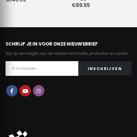
€
89.95
5.
SCHRIJF JE IN VOOR ONZE NIEUWSBRIEF
Blijf op de hoogte van de laatste informatie, producten en acties.