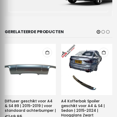
GERELATEERDE PRODUCTEN
Diffuser geschikt voor A4
A4 Kofferbak Spoiler
& S4 B9 | 2015-2019 | voor
geschikt voor A4 & S4 |
standaard achterbumper |
Sedan | 2015-2024 |
Hoogglans Zwart
e
e
€
149.95