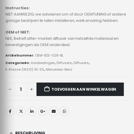
Instructies:
NIET AANWEZIG, we adviseren om of door OEMTUNING of andere
garage bedrijven te laten installeren, welk ervaring hebben.
OEM of NIET:
NEE, Betreft after-market diffuser van hetzelfde materiaal en
bevestigingen als OEM onderdeel.
Artikelnummer:
OEM-BZE-028-BL
Categorieën:
Aanbiedingen
,
Diffusers
,
Diffusers
,
E-Klasse (W213) 16-20
,
Mercedes-Benz
TOEVOEGEN AAN WINKELWAGEN
BESCHRIJVING