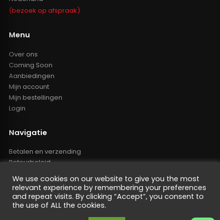
(bezoek op afspraak)
Menu
Over ons
Coming Soon
Aanbiedingen
Mijn account
Mijn bestellingen
Login
Navigatie
Betalen en verzending
Retourbeleid
Klachten
We use cookies on our website to give you the most
Algemene voorwaarden
relevant experience by remembering your preferences
Resellers inlog
and repeat visits. By clicking “Accept”, you consent to
the use of ALL the cookies.
Reseller worden
Privacy Policy