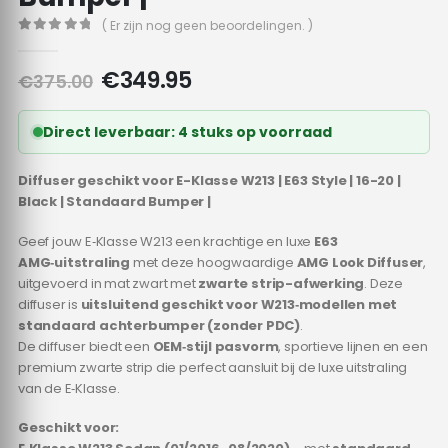
( Er zijn nog geen beoordelingen. )
0
out of 5
Oorspronkelijke
Huidige
€
349.95
€
375.00
prijs
prijs
was:
is:
Direct leverbaar: 4 stuks op voorraad
€375.00.
€349.95.
Diffuser geschikt voor E-Klasse W213 | E63 Style | 16-20 |
Black | Standaard Bumper |
Geef jouw E‑Klasse W213 een krachtige en luxe
E63
AMG‑uitstraling
met deze hoogwaardige
AMG Look Diffuser
,
uitgevoerd in mat zwart met
zwarte strip-afwerking
. Deze
diffuser is
uitsluitend geschikt voor W213‑modellen met
standaard achterbumper (zonder PDC)
.
De diffuser biedt een
OEM‑stijl pasvorm
, sportieve lijnen en een
premium zwarte strip die perfect aansluit bij de luxe uitstraling
van de E‑Klasse.
Geschikt voor: