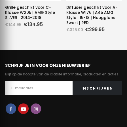
Grille geschikt voor C-
Diffuser geschikt voor A-
Klasse W205 | AMG Style
Klasse W176 | A45 AMG
SILVER | 2014-2018
Style | 15-18 | Hoogglans
Zwart | RED
Oorspronkelijke
Huidige
€
134.95
€
144.95
prijs
prijs
Oorspronkelijke
Huidige
€
299.95
€
325.00
was:
is:
prijs
prijs
€144.95.
€134.95.
was:
is:
€325.00.
€299.95.
SCHRIJF JE IN VOOR ONZE NIEUWSBRIEF
Blijf op de hoogte van de laatste informatie, producten en acties.