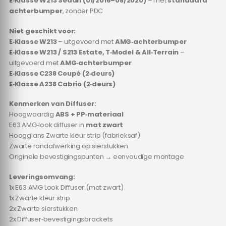
E‑Klasse W213 Sedan (01/2016–08/2020)
– met
standaard
achterbumper
, zonder PDC
Niet geschikt voor:
E‑Klasse W213
– uitgevoerd met
AMG‑achterbumper
E‑Klasse W213 / S213 Estate, T‑Model & All‑Terrain
–
uitgevoerd met
AMG‑achterbumper
E‑Klasse C238 Coupé (2‑deurs)
E‑Klasse A238 Cabrio (2‑deurs)
Kenmerken van Diffuser:
Hoogwaardig
ABS + PP‑materiaal
E63 AMG‑look diffuser in
mat zwart
Hoogglans Zwarte kleur strip (fabrieksaf)
Zwarte randafwerking op sierstukken
Originele bevestigingspunten → eenvoudige montage
Leveringsomvang:
1x E63 AMG Look Diffuser (mat zwart)
1x Zwarte kleur strip
2x Zwarte sierstukken
2x Diffuser‑bevestigingsbrackets