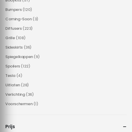
Bodykits
(57)
Bumpers
(120)
Coming-Soon
(3)
Diffusers
(223)
Grille
(108)
Sideskirts
(36)
Spiegelkappen
(9)
Spoilers
(122)
Tesla
(4)
Uitlaten
(28)
Verlichting
(36)
Voorschermen
(1)
Prijs