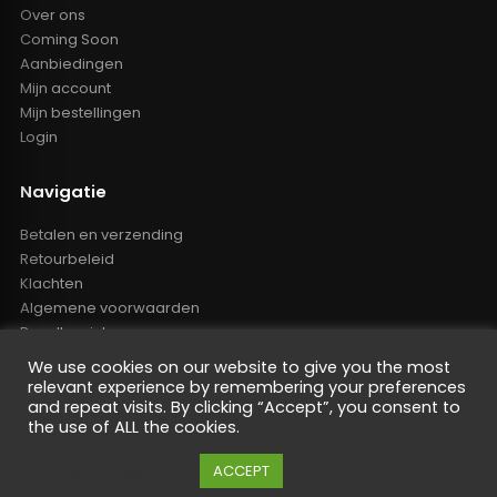
Over ons
Coming Soon
Aanbiedingen
Mijn account
Mijn bestellingen
Login
Navigatie
Betalen en verzending
Retourbeleid
Klachten
Algemene voorwaarden
Resellers inlog
Reseller worden
We use cookies on our website to give you the most
Privacy Policy
relevant experience by remembering your preferences
Powered by Nano Web
and repeat visits. By clicking “Accept”, you consent to
the use of ALL the cookies.
Cookie instellingen
ACCEPT
De waardering van oem-tuning.nl bij
WebwinkelKeur Reviews
is