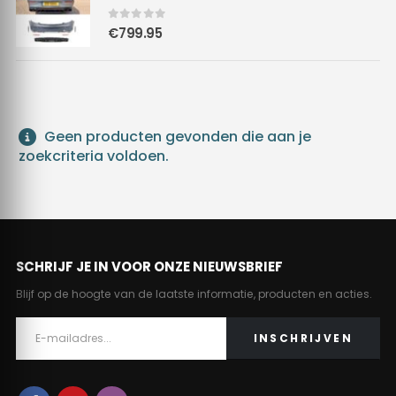
€149.95.
€129.95.
0
out of 5
€
799.95
Geen producten gevonden die aan je
zoekcriteria voldoen.
SCHRIJF JE IN VOOR ONZE NIEUWSBRIEF
Blijf op de hoogte van de laatste informatie, producten en acties.