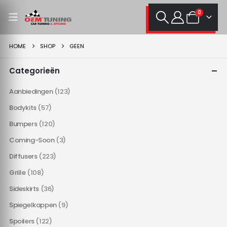
0
HOME
SHOP
GEEN
Categorieën
Aanbiedingen
(123)
Bodykits
(57)
Bumpers
(120)
Coming-Soon
(3)
Diffusers
(223)
Grille
(108)
Sideskirts
(36)
Spiegelkappen
(9)
Spoilers
(122)