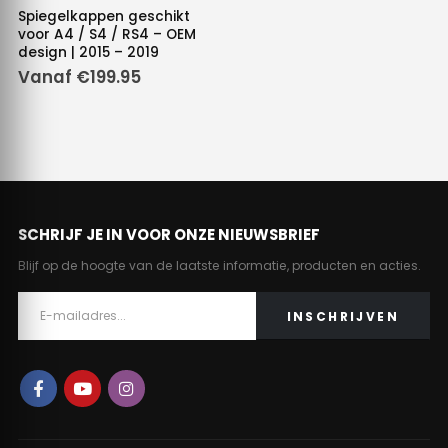
Dit
Spiegelkappen geschikt
product
voor A4 / S4 / RS4 – OEM
design | 2015 – 2019
heeft
Vanaf
€
199.95
meerdere
variaties.
Deze
optie
kan
gekozen
worden
op
SCHRIJF JE IN VOOR ONZE NIEUWSBRIEF
de
Blijf op de hoogte van de laatste informatie, producten en acties.
productpagina