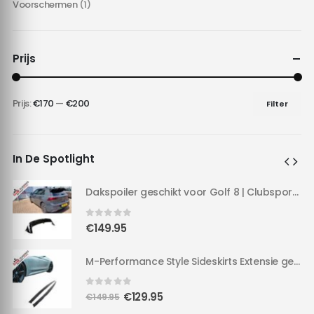
Voorschermen
(1)
Prijs
Prijs:
€170
—
€200
Filter
Min.
Max.
prijs
prijs
In De Spotlight
Dakspoiler geschikt voor Golf 8 | Clubsport LOOK | 20-24 | Hoogglans Zwart |
Dakspoiler geschikt voor Golf 8 | Clubsport LOOK | 20-24 | Hoogglans Zwart |
0
out of 5
€
149.95
M-Performance Style Sideskirts Extensie geschikt voor F30/F31 | 3 serie | M-TECH Hoogglans zwart |
M-Performance Style Sideskirts Extensie geschikt voor F30/F31 | 3 serie | M-TECH Hoogglans zwart |
0
out of 5
Oorspronkelijke
Huidige
€
129.95
€
149.95
prijs
prijs