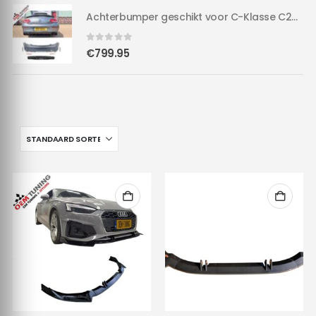
was:
is:
Achterbumper geschikt voor C-Klasse C205 A205 | & Hoogglans Diffuser in C63 AMG Style
Achterbumper geschikt voor C-Klasse C205 A205 | & Hoogglans Diffuser in C63 AMG Style
€149.95.
€129.95.
0
out of 5
€
799.95