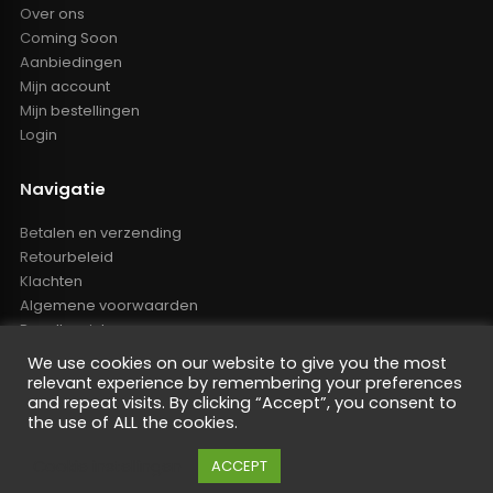
Over ons
Coming Soon
Aanbiedingen
Mijn account
Mijn bestellingen
Login
Navigatie
Betalen en verzending
Retourbeleid
Klachten
Algemene voorwaarden
Resellers inlog
Reseller worden
We use cookies on our website to give you the most
Privacy Policy
relevant experience by remembering your preferences
Powered by Nano Web
and repeat visits. By clicking “Accept”, you consent to
the use of ALL the cookies.
Cookie instellingen
ACCEPT
De waardering van oem-tuning.nl bij
WebwinkelKeur Reviews
is
9.4/10 gebaseerd op 442 reviews.