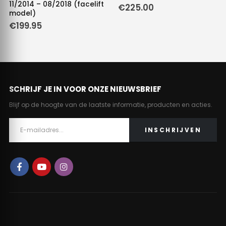
11/2014 – 08/2018 (facelift
€
225.00
model)
e
€
199.95
SCHRIJF JE IN VOOR ONZE NIEUWSBRIEF
Blijf op de hoogte van de laatste informatie, producten en acties.