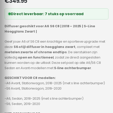
€
349.95
Direct leverbaar: 7 stuks op voorraad
Diffuser geschikt voor A6 S6 C8 | 2018 – 2025 | S-Line
Hoogglans Zwart |
Geef jouw A6 of S6 C8 een krachtige en sportieve upgrade met
deze
S6‑stijl diffuser in hoogglans zwart
, compleet met
metalen zwarte of chrome endtips
. De sierstukken zijn
volledig
open en functioneel
, zodat ze direct aangesloten
kunnen worden op de uitlaat. Deze set past op alle A6/S6 C8
Sedan en Avant‑modellen met
S‑line achterbumper
.
GESCHIKT VOOR C8 modellen:
-A6 Avant, Stationwagon, 2018-2025 (met s line achterbumper)
-S6 Avant, Stationwagon, 2019-2020
-A6, Sedan, 2018-2025 (met s line achterbumper)
-S6, Sedan, 2019-2020