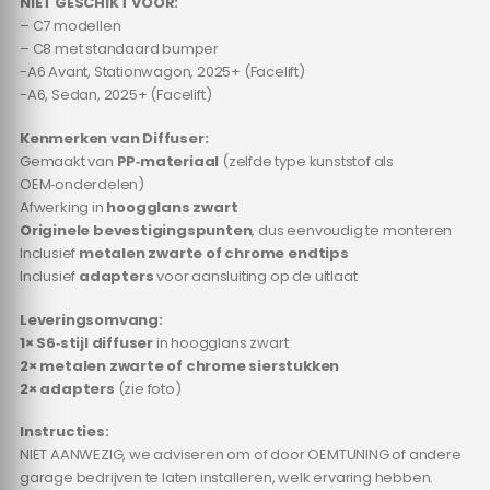
NIET GESCHIKT VOOR:
– C7 modellen
– C8 met standaard bumper
-A6 Avant, Stationwagon, 2025+ (Facelift)
-A6, Sedan, 2025+ (Facelift)
Kenmerken van Diffuser:
Gemaakt van
PP‑materiaal
(zelfde type kunststof als
OEM‑onderdelen)
Afwerking in
hoogglans zwart
Originele bevestigingspunten
, dus eenvoudig te monteren
Inclusief
metalen zwarte of chrome endtips
Inclusief
adapters
voor aansluiting op de uitlaat
Leveringsomvang:
1× S6‑stijl diffuser
in hoogglans zwart
2× metalen zwarte of chrome sierstukken
2× adapters
(zie foto)
Instructies:
NIET AANWEZIG, we adviseren om of door OEMTUNING of andere
garage bedrijven te laten installeren, welk ervaring hebben.