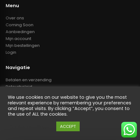
Menu
Over ons
Coming Soon
Aanbiedingen
Mijn account
Mijn bestellingen
Login
Navigatie
Betalen en verzending
Retourbeleid
Klachten
We use cookies on our website to give you the most
Algemene voorwaarden
relevant experience by remembering your preferences
Resellers inlog
and repeat visits. By clicking “Accept”, you consent to
the use of ALL the cookies.
Reseller worden
Privacy Policy
Cookie instellingen
ACCEPT
Powered by Nano Web