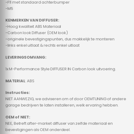
-F11 met standaard achterbumper
-M5
KENMERKEN VAN DIFFUSER:
-Hoog kwaliteit ABS Materiaal
-Carbon look Diffuser (OEM look)
-originele bevestigingspunten, dus makkelijk te monteren
-links enkel uitlaat & rechts enkel uitlaat
LEVERINGSOMVANG:
1x M-Performance Style DIFFUSER IN Carbon look uitvoering.
MATERIAL
: ABS
Instructies:
NIET AANWEZIG, we adviseren om of door OEMTUNING of andere
garage bedrijven te laten installeren, welk ervaring hebben.
OEM of NIET:
NEE, Betreft after-market diffuser van zelfde materiaal en
bevestigingen als OEM onderdeel.