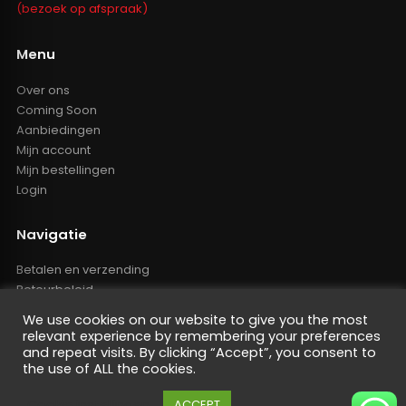
(bezoek op afspraak)
Menu
Over ons
Coming Soon
Aanbiedingen
Mijn account
Mijn bestellingen
Login
Navigatie
Betalen en verzending
Retourbeleid
Klachten
We use cookies on our website to give you the most
Algemene voorwaarden
relevant experience by remembering your preferences
Resellers inlog
and repeat visits. By clicking “Accept”, you consent to
the use of ALL the cookies.
Reseller worden
Privacy Policy
Cookie instellingen
ACCEPT