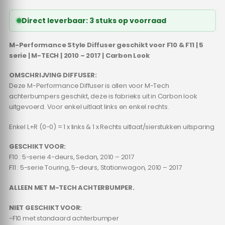
Direct leverbaar: 3 stuks op voorraad
M-Performance Style Diffuser geschikt voor F10 & F11 | 5
serie | M-TECH | 2010 – 2017 | Carbon Look
OMSCHRIJVING DIFFUSER:
Deze M-Performance Diffuser is allen voor M-Tech
achterbumpers geschikt, deze is fabrieks uit in Carbon look
uitgevoerd. Voor enkel uitlaat links en enkel rechts.
Enkel L+R (0-0) = 1 x links & 1 x Rechts uitlaat/sierstukken uitsparing
GESCHIKT VOOR:
F10 : 5-serie 4-deurs, Sedan, 2010 – 2017
F11 : 5-serie Touring, 5-deurs, Stationwagon, 2010 – 2017
ALLEEN MET M-TECH ACHTERBUMPER.
NIET GESCHIKT VOOR:
-F10 met standaard achterbumper