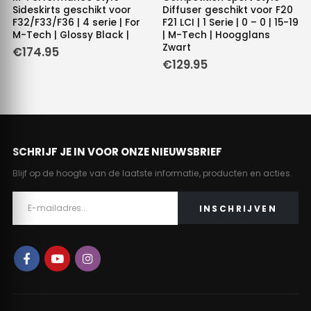
Sideskirts geschikt voor
Diffuser geschikt voor F20
F32/F33/F36 | 4 serie | For
F21 LCI | 1 Serie | 0 – 0 | 15-19
M-Tech | Glossy Black |
| M-Tech | Hoogglans
Zwart
€
174.95
€
129.95
SCHRIJF JE IN VOOR ONZE NIEUWSBRIEF
Blijf op de hoogte van de laatste informatie, producten en acties.