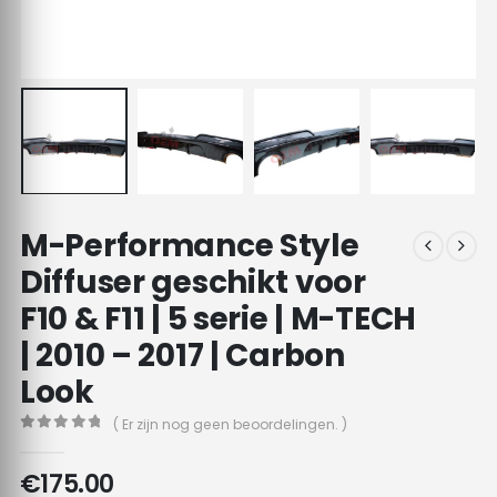
M-Performance Style
Diffuser geschikt voor
F10 & F11 | 5 serie | M-TECH
| 2010 – 2017 | Carbon
Look
( Er zijn nog geen beoordelingen. )
0
out of 5
€
175.00