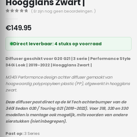
Hoogglans Zwart |
( Er zijn nog geen beoordelingen. )
0
out of 5
€
149.95
Direct leverbaar: 4 stuks op voorraad
Diffuser geschikt voor G20 G21 | 3 serie | Performance Style
340i Look | 2019-2022 | Hoogglans Zwart |
M340i Performance design achter diffuser gemaakt van
hoogwaardig polypropyleen plastic (PP), afgewerkt in hoogglans
zwart.
Deze diffuser past direct op de M Tech achterbumper van de
340i Sedan G20 / Touring G21 (2019–2022). Voor 318, 320 en 330
modellen is montage ook mogelijk, mits voorzien van andere
sierstukken (niet inbegrepen).
Past op:
3 Series