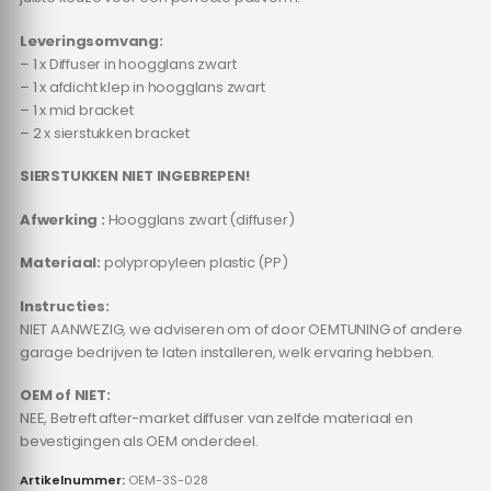
Leveringsomvang:
– 1 x Diffuser in hoogglans zwart
– 1 x afdicht klep in hoogglans zwart
– 1 x mid bracket
– 2 x sierstukken bracket
SIERSTUKKEN NIET INGEBREPEN!
Afwerking :
Hoogglans zwart (diffuser)
Materiaal:
polypropyleen plastic (PP)
Instructies:
NIET AANWEZIG, we adviseren om of door OEMTUNING of andere
garage bedrijven te laten installeren, welk ervaring hebben.
OEM of NIET:
NEE, Betreft after-market diffuser van zelfde materiaal en
bevestigingen als OEM onderdeel.
Artikelnummer:
OEM-3S-028