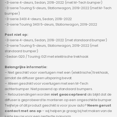
-3-serie 4-deurs, Sedan, 2019-2022 (met M-Tech bumper)
-3-serie Touring 5-deurs, Stationwagon, 2019-2022 (met M-Tech
bumper)
-3-serie 340I 4-deurs, Sedan, 2019-2022
-3-serie Touring 340I 5-deurs, Stationwagon, 2019-2022
Past niet op:
-3-serie 4-deurs, Sedan, 2019-2022 (met standaard bumper)
-3-serie Touring 5-deurs, Stationwagon, 2019-2022 (met
standaard bumper)
-Sedan G20 / Touring G21 met elektrische trekhaak
Belangrijke informatie:
– Niet geschikt voor voertuigen met een (elektrische) trekhaak,
omdat de diffuser geen uitsparing bevat.
– Alleen geschikt voor voertuigen met een M-Tech
achterbumper. Niet passend op standaard bumpers.
– Retourzendingen worden
niet geaccepteerd
als blijkt dat de
diffuser is geprobeerd te monteren op een ongeschikte bumper.
Twijfel je of dit product geschikt is voor jouw auto?
Neem gerust
contact met ons op
– wij helpen je graag bij het maken van de
juiste keuze voor een perfecte pasvorm.