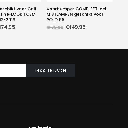
geschikt voor Golf
Voorbumper COMPLEET incl
R line-LOOK | OEM
MISTLAMPEN geschikt voor
12-2019
POLO 6R
rspronkelijke
Huidige
Oorspronkelijke
Huidige
174.95
€
149.95
€
175.00
ijs
prijs
prijs
prijs
as:
is:
was:
is:
225.00.
€174.95.
€175.00.
€149.95.