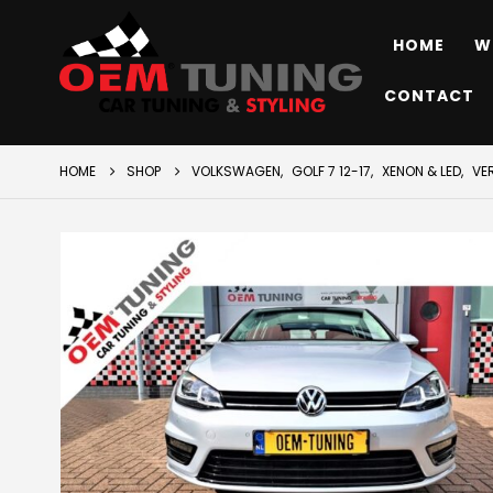
HOME
W
CONTACT
HOME
SHOP
VOLKSWAGEN
,
GOLF 7 12-17
,
XENON & LED
,
VE