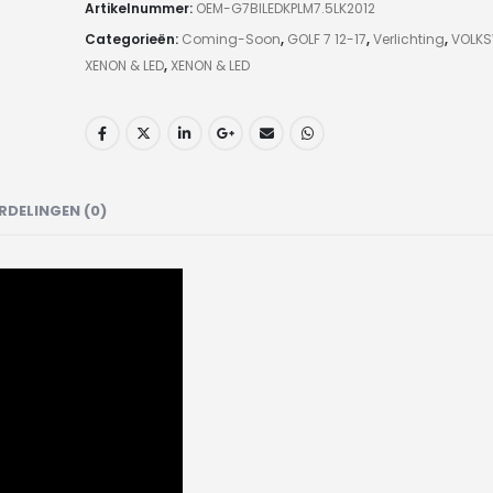
Artikelnummer:
OEM-G7BILEDKPLM7.5LK2012
Categorieën:
Coming-Soon
,
GOLF 7 12-17
,
Verlichting
,
VOLK
XENON & LED
,
XENON & LED
RDELINGEN (0)