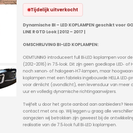
Tijdelijk uitverkocht
Dynamische BI – LED KOPLAMPEN geschikt voor GOLF
LINE R GTD Look | 2012 – 2017 |
OMSCHRIJVING BI-LED KOPLAMPEN:
OEMTUNING introduceert full Bi‑LED koplampen voor de
(2012–2016) in 7.5‑look. Dit zijn geen goedkope LED‑ of HI
noch xenon‑ of halogeen‑H7‑lampen, maar hoogwaar
koplampen met een fabrieks ingebouwde HELLA LED‑pr
voor dimlicht (avondlicht), een levensduur van meer 
uur en volledig dynamische richtingaanwijzers.
Twijfelt u door het grote aanbod aan aanbieders? Ne
contact met ons op. Wij leggen u graag alle verschillen 
aangezien wij betrokken zijn geweest bij de ontwikkelin
realisatie van de 7.5‑look full Bi‑LED koplampen.