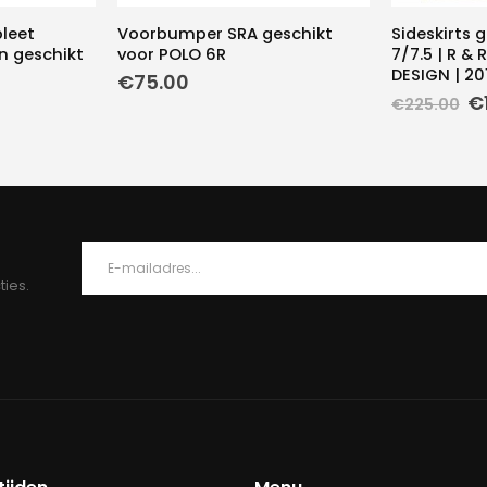
leet
Voorbumper SRA geschikt
Sideskirts 
n geschikt
voor POLO 6R
7/7.5 | R & 
DESIGN | 20
€
75.00
Oo
€
€
225.00
pr
w
€
ties.