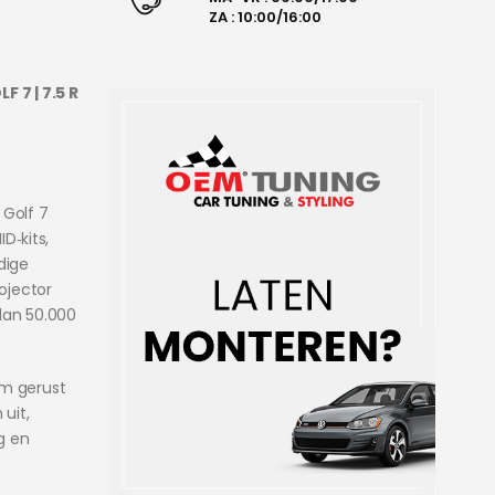
ZA : 10:00/16:00
 7 | 7.5 R
 Golf 7
D‑kits,
dige
ojector
dan 50.000
em gerust
uit,
g en