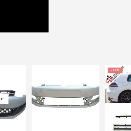
-22%
HT