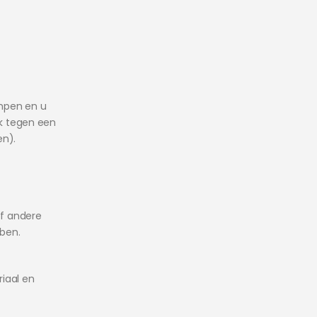
ampen en u
jk tegen een
en).
f andere
bben.
iaal en