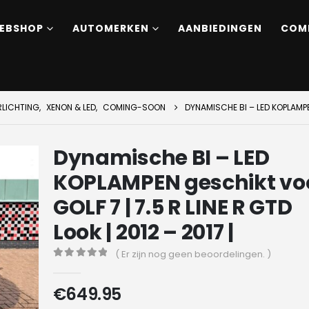
EBSHOP
AUTOMERKEN
AANBIEDINGEN
COM
RLICHTING
,
XENON & LED
,
COMING-SOON
DYNAMISCHE BI – LED KOPLAMPEN
Dynamische BI – LED
KOPLAMPEN geschikt vo
GOLF 7 | 7.5 R LINE R GTD
Look | 2012 – 2017 |
( Er zijn nog geen beoordelingen. )
0
out of 5
€
649.95