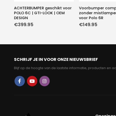
ACHTERBUMPER geschikt voor
Voorbumper comp
POLO 6C | GTI-LOOK | OEM
zonder mistlampe
DESIGN
voor Polo 6R
€
399.95
€
149.95
SCHRIJF JE IN VOOR ONZE NIEUWSBRIEF
Blijf op de hoogte van de laatste informatie, producten en ac