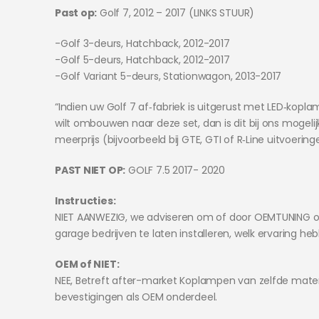
Past op:
Golf 7, 2012 – 2017 (LINKS STUUR)
-Golf 3-deurs, Hatchback, 2012-2017
-Golf 5-deurs, Hatchback, 2012-2017
-Golf Variant 5-deurs, Stationwagon, 2013-2017
“Indien uw Golf 7 af‑fabriek is uitgerust met LED‑kopl
wilt ombouwen naar deze set, dan is dit bij ons mogeli
meerprijs (bijvoorbeeld bij GTE, GTI of R‑Line uitvoering
PAST NIET OP:
GOLF 7.5 2017- 2020
Instructies:
NIET AANWEZIG, we adviseren om of door OEMTUNING o
garage bedrijven te laten installeren, welk ervaring he
OEM of NIET:
NEE, Betreft after-market Koplampen van zelfde mater
bevestigingen als OEM onderdeel.