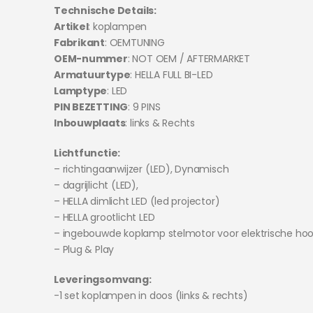
Technische Details:
Artikel
: koplampen
Fabrikant
: OEMTUNING
OEM-nummer
: NOT OEM / AFTERMARKET
Armatuurtype
: HELLA FULL BI-LED
Lamptype
: LED
PIN BEZETTING
: 9 PINS
Inbouwplaats
: links & Rechts
Lichtfunctie:
– richtingaanwijzer (LED), Dynamisch
– dagrijlicht (LED),
– HELLA dimlicht LED (led projector)
– HELLA grootlicht LED
– ingebouwde koplamp stelmotor voor elektrische hoo
– Plug & Play
Leveringsomvang:
-1 set koplampen in doos (links & rechts)