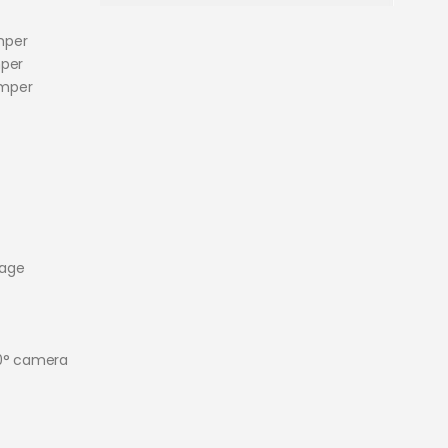
mper
mper
umper
age
60° camera