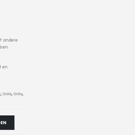
f andere
bben.
l en
3
,
Grille
,
Grille
,
GEN