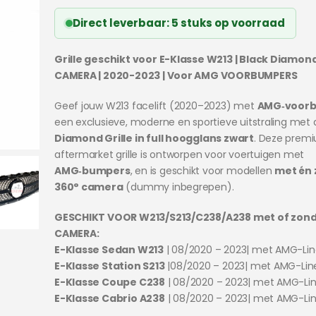
prijs
prijs
was:
is:
Direct leverbaar: 5 stuks op voorraad
€219.95.
€189.95.
Grille geschikt voor E-Klasse W213 | Black Diamond
CAMERA | 2020-2023 | Voor AMG VOORBUMPERS
Geef jouw W213 facelift (2020–2023) met
AMG‑voor
een exclusieve, moderne en sportieve uitstraling met
Diamond Grille in full hoogglans zwart
. Deze prem
aftermarket grille is ontworpen voor voertuigen met
AMG‑bumpers
, en is geschikt voor modellen
met én 
360° camera
(dummy inbegrepen).
GESCHIKT VOOR W213/S213/C238/A238 met of zon
CAMERA:
E-Klasse Sedan W213
| 08/2020 – 2023| met AMG-Li
E-Klasse Station S213
|08/2020 – 2023| met AMG-Li
E-Klasse Coupe C238
| 08/2020 – 2023| met AMG-Li
E-Klasse Cabrio A238
| 08/2020 – 2023| met AMG-Li