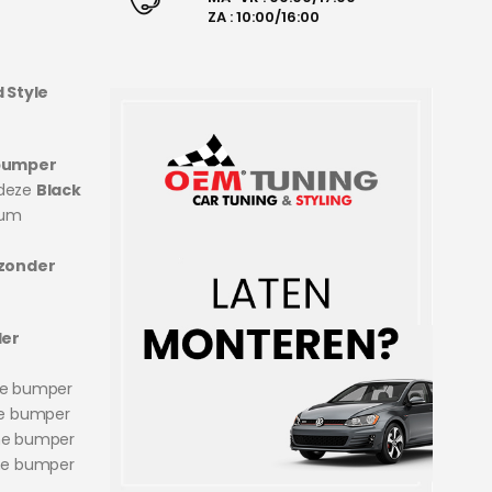
ZA : 10:00/16:00
 Style
bumper
 deze
Black
ium
zonder
der
ne bumper
ne bumper
ne bumper
ne bumper