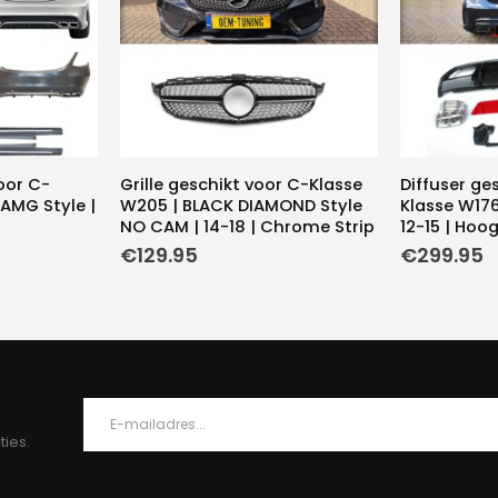
oor C-
Grille geschikt voor C-Klasse
Diffuser ge
AMG Style |
W205 | BLACK DIAMOND Style
Klasse W176
NO CAM | 14-18 | Chrome Strip
12-15 | Hoo
€
129.95
€
299.95
ties.