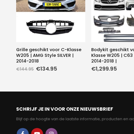
Grille geschikt voor C-Klasse
Bodykit geschikt v
W205 | AMG Style SILVER |
Klasse W205 | C63 
2014-2018
2014-2018 |
Oorspronkelijke
Huidige
€
134.95
€
1,299.95
€
144.95
prijs
prijs
was:
is:
€144.95.
€134.95.
SCHRIJF JE IN VOOR ONZE NIEUWSBRIEF
Blijf op de hoogte van de laatste informatie, producten en ac