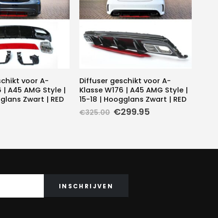
schikt voor A-
Diffuser geschikt voor A-
 | A45 AMG Style |
Klasse W176 | A45 AMG Style |
gglans Zwart | RED
15-18 | Hoogglans Zwart | RED
Oorspronkelijke
Huidige
€
299.95
€
325.00
prijs
prijs
was:
is:
€325.00.
€299.95.