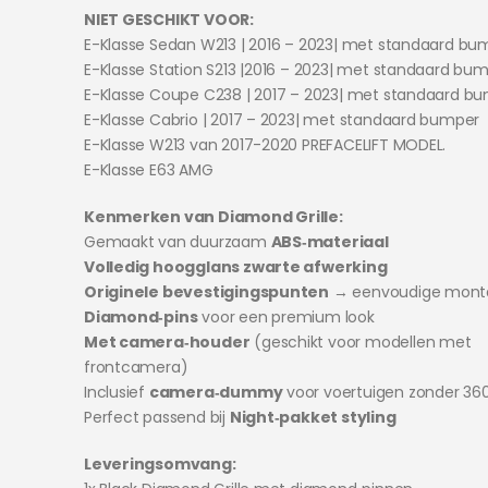
NIET GESCHIKT VOOR:
E-Klasse Sedan W213 | 2016 – 2023| met standaard bu
E-Klasse Station S213 |2016 – 2023| met standaard bu
E-Klasse Coupe C238 | 2017 – 2023| met standaard b
E-Klasse Cabrio | 2017 – 2023| met standaard bumper
E-Klasse W213 van 2017-2020 PREFACELIFT MODEL.
E-Klasse E63 AMG
Kenmerken van Diamond Grille:
Gemaakt van duurzaam
ABS‑materiaal
Volledig hoogglans zwarte afwerking
Originele bevestigingspunten
→ eenvoudige mont
Diamond‑pins
voor een premium look
Met camera‑houder
(geschikt voor modellen met
frontcamera)
Inclusief
camera‑dummy
voor voertuigen zonder 3
Perfect passend bij
Night‑pakket styling
Leveringsomvang: