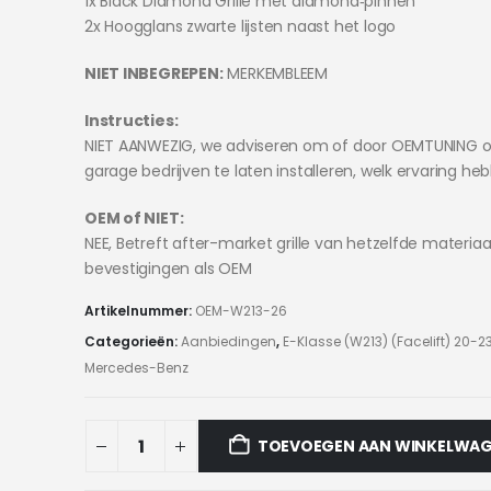
1x Black Diamond Grille met diamond‑pinnen
2x Hoogglans zwarte lijsten naast het logo
NIET INBEGREPEN:
MERKEMBLEEM
Instructies:
NIET AANWEZIG, we adviseren om of door OEMTUNING o
garage bedrijven te laten installeren, welk ervaring he
OEM of NIET:
NEE, Betreft after-market grille van hetzelfde materiaa
bevestigingen als OEM
Artikelnummer:
OEM-W213-26
Categorieën:
Aanbiedingen
,
E-Klasse (W213) (Facelift) 20-2
Mercedes-Benz
TOEVOEGEN AAN WINKELWA