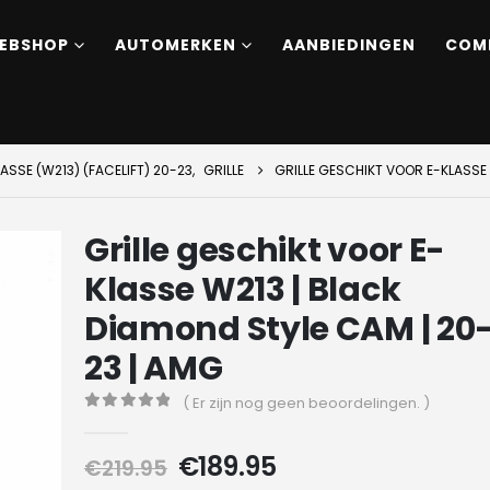
EBSHOP
AUTOMERKEN
AANBIEDINGEN
COM
ASSE (W213) (FACELIFT) 20-23
,
GRILLE
GRILLE GESCHIKT VOOR E-KLASSE 
Grille geschikt voor E-
Klasse W213 | Black
Diamond Style CAM | 20
23 | AMG
( Er zijn nog geen beoordelingen. )
0
out of 5
Oorspronkelijke
Huidige
€
189.95
€
219.95