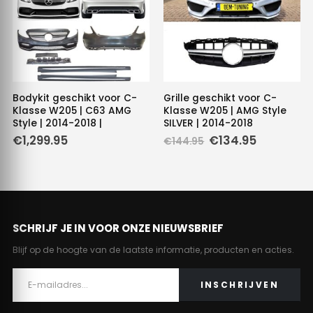
Bodykit geschikt voor C-
Grille geschikt voor C-
Klasse W205 | C63 AMG
Klasse W205 | AMG Style
Style | 2014-2018 |
SILVER | 2014-2018
Oorspronkelijke
Huidige
€
1,299.95
€
134.95
€
144.95
prijs
prijs
was:
is:
€144.95.
€134.95.
SCHRIJF JE IN VOOR ONZE NIEUWSBRIEF
Blijf op de hoogte van de laatste informatie, producten en acties.