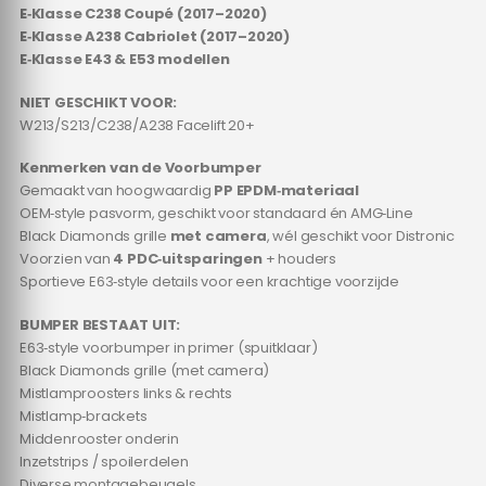
E‑Klasse C238 Coupé (2017–2020)
E‑Klasse A238 Cabriolet (2017–2020)
E‑Klasse E43 & E53 modellen
NIET GESCHIKT VOOR:
W213/S213/C238/A238 Facelift 20+
Kenmerken van de Voorbumper
Gemaakt van hoogwaardig
PP EPDM‑materiaal
OEM‑style pasvorm, geschikt voor standaard én AMG‑Line
Black Diamonds grille
met camera
, wél geschikt voor Distronic
Voorzien van
4 PDC‑uitsparingen
+ houders
Sportieve E63‑style details voor een krachtige voorzijde
BUMPER BESTAAT UIT:
E63‑style voorbumper in primer (spuitklaar)
Black Diamonds grille (met camera)
Mistlamproosters links & rechts
Mistlamp‑brackets
Middenrooster onderin
Inzetstrips / spoilerdelen
Diverse montagebeugels