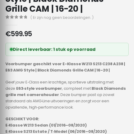
Grille CAM | 16-20 |
( Er zijn nog geen beoordelingen. )
0
out of 5
€
599.95
Direct leverbaar: 1 stuk op voorraad
Voorbumper geschikt voor E-Klasse W213 S213 C238 A238 |
E63 AMG Style | Black Diamonds Grille CAM | 16-20 |
Geef jouw E‑Class een krachtige, sportieve uitstraling met
deze
E63‑style voorbumper
, compleet met
Black Diamonds
grille met camerahouder
. Deze bumper past op zowel
standaard als AMG‑Line uitvoeringen en zorgt voor een
opvallende, high‑performance look.
GESCHIKT VOOR:
E‑Klasse W213 Sedan (01/2016–08/2020)
E‑Klasse S213 Estate / T‑Model (06/2016–08/2020)