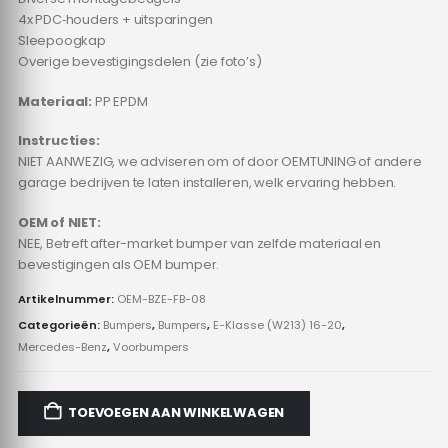
4x PDC‑houders + uitsparingen
Sleepoogkap
Overige bevestigingsdelen (zie foto’s)
Materiaal:
PP EPDM
Instructies:
NIET AANWEZIG, we adviseren om of door OEMTUNING of andere
garage bedrijven te laten installeren, welk ervaring hebben.
OEM of NIET:
NEE, Betreft after-market bumper van zelfde materiaal en
bevestigingen als OEM bumper.
Artikelnummer:
OEM-BZE-FB-08
Categorieën:
Bumpers
,
Bumpers
,
E-Klasse (W213) 16-20
,
Mercedes-Benz
,
Voorbumpers
TOEVOEGEN AAN WINKELWAGEN