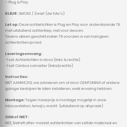
– Plug & Play
KLEUR:
SMOKE / Zwart (zie foto’s)
Let op:
Deze achterlichten is Plug en Play voor onderstaande T6
met uitsluitend achterklep, niet voor deuren.
Tevens alleen geschikt indien T6 voorzien is van halogeen
achterlichten ipv led.
Leveringsomvang:
-1 set Achterlichten in doos (links & rechts)
-1 set Canbus canceller (links&rechts)
Instructies:
NIET AANWEZIG, we adviseren om of door OEMTUNING of andere
garage bedrijven te laten installeren, welk ervaring hebben.
Montage:
Tegen meerprijs is montage mogelijk in onze
inbouwstation, terwijl u wacht. (uitsluitend op afspraak)
OEM of NIET:
NEE, Betreft after-market achterlichten van zelfde materiaal en