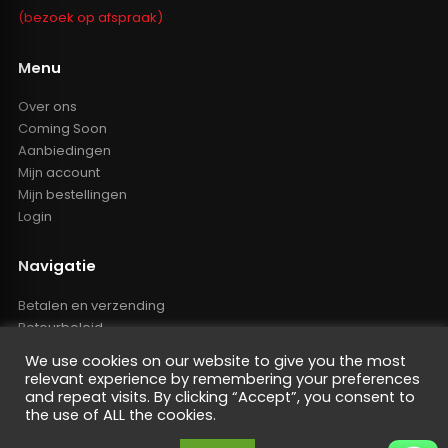
(bezoek op afspraak)
Menu
Over ons
Coming Soon
Aanbiedingen
Mijn account
Mijn bestellingen
Login
Navigatie
Betalen en verzending
Retourbeleid
Klachten
We use cookies on our website to give you the most
Algemene voorwaarden
relevant experience by remembering your preferences
Resellers inlog
and repeat visits. By clicking “Accept”, you consent to
the use of ALL the cookies.
Reseller worden
Privacy Policy