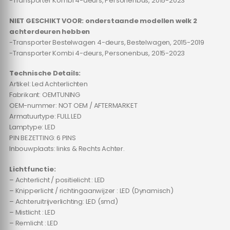
-Transporter Kombi 4-deurs, Personenbus, 2015-2023
NIET GESCHIKT VOOR:
onderstaande modellen welk 2
achterdeuren hebben
-Transporter Bestelwagen 4-deurs, Bestelwagen, 2015-2019
-Transporter Kombi 4-deurs, Personenbus, 2015-2023
Technische Details:
Artikel: Led Achterlichten
Fabrikant: OEMTUNING
OEM-nummer: NOT OEM / AFTERMARKET
Armatuurtype: FULL LED
Lamptype: LED
PIN BEZETTING: 6 PINS
Inbouwplaats: links & Rechts Achter.
Lichtfunctie:
– Achterlicht / positielicht : LED
– Knipperlicht / richtingaanwijzer : LED (Dynamisch)
– Achteruitrijverlichting: LED (smd)
– Mistlicht : LED
– Remlicht : LED