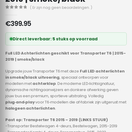
( Er zijn nog geen beoordelingen. )
0
out of 5
€
399.95
Direct leverbaar: 5 stuks op voorraad
Full LED Achterlichten geschikt voor Transporter T6 | 2015-
2019 | smoke/black
Upgrade jouw Transporter T6 met deze
Full LED achterlichten
in smoke/black uitvoering
, speciaal ontworpen voor
modellen met
achterklep
. De moderne LED‑lichtsignatuur,
dynamische richtingaanwijzers en donkere afwerking geven
jouw bus een premium, sportieve uitstraling. Volledig
plug‑and‑play
voor T6‑modellen die af‑fabriek zijn uitgerust met
halogeen achterlichten
.
Past op:
Transporter T6 2015 – 2019 (LINKS STUUR)
-Transporter Bestelwagen 4-deurs, Bestelwagen, 2015-2019