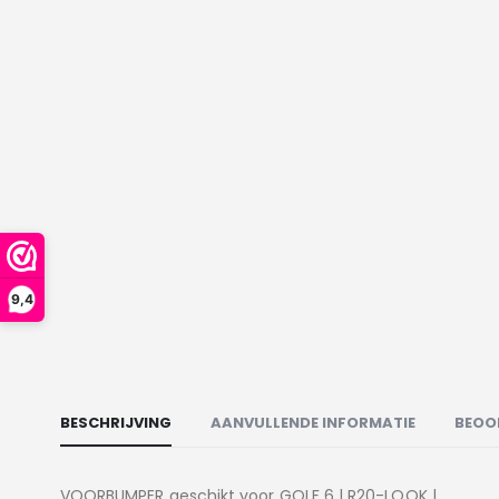
9,4
BESCHRIJVING
AANVULLENDE INFORMATIE
BEOO
VOORBUMPER geschikt voor GOLF 6 | R20-LOOK |