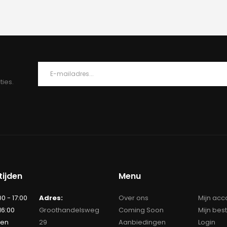
ties.
ijden
Menu
00 - 17:00
Adres:
Over ons
Mijn acc
 16:00
Groothandelsweg
Coming Soon
Mijn bes
ten
29
Aanbiedingen
Login