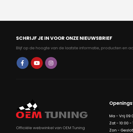
prijs
prijs
was:
is:
€199.95.
€174.95.
SCHRIJF JE IN VOOR ONZE NIEUWSBRIEF
Blijf op de hoogte van de laatste informatie, producten en ac
Openingst
Ma - Vrij 09:
Zat - 10:00 -
Officiële webwinkel van OEM Tuning
Zon - Geslo