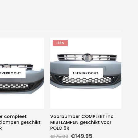
-14%
ITVERKOCHT
UITVERKOCHT
r compleet
Voorbumper COMPLEET incl
tlampen geschikt
MISTLAMPEN geschikt voor
R
POLO 6R
Oorspronkelijke
Huidige
€
149.95
€
175.00