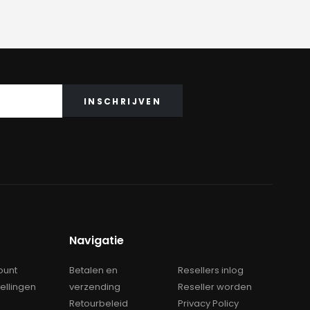
prijs
prijs
was:
is:
€175.00.
€149.95.
Navigatie
ount
Betalen en
Resellers inlog
tellingen
verzending
Reseller worden
Retourbeleid
Privacy Policy