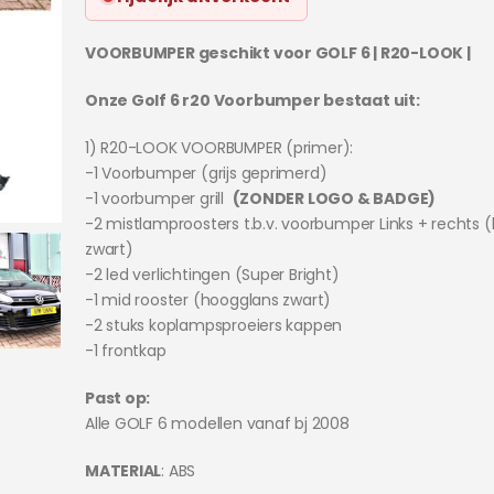
VOORBUMPER geschikt voor GOLF 6 | R20-LOOK |
Onze Golf 6 r20 Voorbumper bestaat uit:
1) R20-LOOK VOORBUMPER (primer):
-1 Voorbumper (grijs geprimerd)
-1 voorbumper grill
(ZONDER LOGO & BADGE)
-2 mistlamproosters t.b.v. voorbumper Links + rechts 
zwart)
-2 led verlichtingen (Super Bright)
-1 mid rooster (hoogglans zwart)
-2 stuks koplampsproeiers kappen
-1 frontkap
Past op:
Alle GOLF 6 modellen vanaf bj 2008
MATERIAL
: ABS