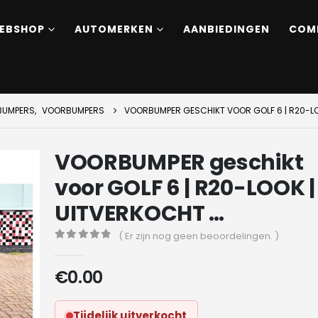
EBSHOP
AUTOMERKEN
AANBIEDINGEN
COM
BUMPERS
,
VOORBUMPERS
VOORBUMPER GESCHIKT VOOR GOLF 6 | R20-LO
VOORBUMPER geschikt
voor GOLF 6 | R20-LOOK |
UITVERKOCHT …
( Er zijn nog geen beoordelingen. )
0
out of 5
€
0.00
Tijdelijk uitverkocht