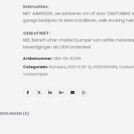
Instructies:
NIET AANWEZIG, we adviseren om of door OEMTUNING o
garage bedrijven te laten installeren, welk ervaring he
OEM of NIET:
NEE, Betreft after-market bumper van zelfde materiaa
bevestigingen als OEM onderdeel.
Artikelnummer:
OEM-G6-R20FB
Categorieën:
Bumpers
,
GOLF 6 08-12
,
VOLKSWAGEN
,
Voorbu
Voorbumpers
RDELINGEN (0)