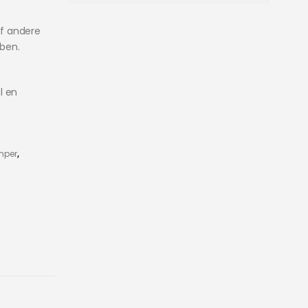
f andere
bben.
l en
mper
,