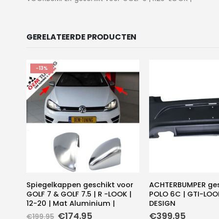
GERELATEERDE PRODUCTEN
-13%
Spiegelkappen geschikt voor
ACHTERBUMPER ges
GOLF 7 & GOLF 7.5 | R -LOOK |
POLO 6C | GTI-LOO
12-20 | Mat Aluminium |
DESIGN
Oorspronkelijke
Huidige
€
174.95
€
399.95
€
199.95