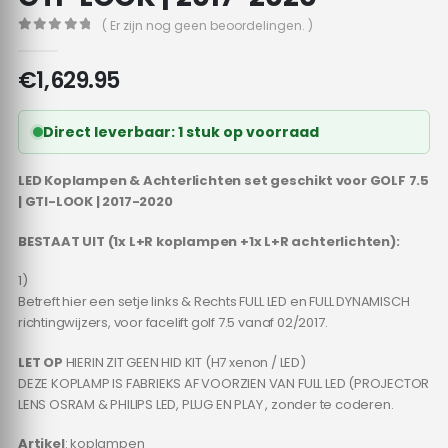
( Er zijn nog geen beoordelingen. )
0
out of 5
€
1,629.95
Direct leverbaar: 1 stuk op voorraad
LED Koplampen & Achterlichten set geschikt voor GOLF 7.5
| GTI-LOOK | 2017-2020
BESTAAT UIT (1x L+R koplampen +1x L+R achterlichten):
1)
Betreft hier een setje links & Rechts FULL LED en FULL DYNAMISCH
richtingwijzers, voor facelift golf 7.5 vanaf 02/2017.
LET OP
HIERIN ZIT GEEN HID KIT (H7 xenon / LED)
DEZE KOPLAMP IS FABRIEKS AF VOORZIEN VAN FULL LED (PROJECTOR
LENS OSRAM & PHILIPS LED, PLUG EN PLAY , zonder te coderen.
Artikel
: koplampen