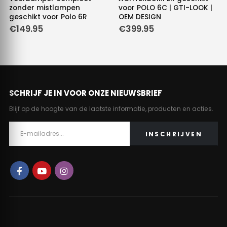
zonder mistlampen
voor POLO 6C | GTI-LOOK |
geschikt voor Polo 6R
OEM DESIGN
e
€
149.95
€
399.95
.
SCHRIJF JE IN VOOR ONZE NIEUWSBRIEF
Blijf op de hoogte van de laatste informatie, producten en acties.