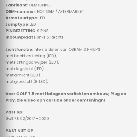
Fabrikant
: OEMTUNING
OEM-nummer
: NOT OEM / AFTERMARKET
Armatuurtype
: LED
Lamptype
: LED
PIN BEZETTING
: 9 PINS
Inbouwplaats
: links & Rechts
Lichtfunctie
: interne delen van OSRAM & PHILIPS
met bochtverlichting (LED),
met richtingaanwijzer (LED),
met dagrijlicht (LED),
met dimlicht (LED),
met grootlicht (BI LED),
Voor GOLF 7.5 met Halogeen verlichten ombouw, Plug en
Play, zie video op YouTube onder oemtuningnl
Past op:
Golf 7.5 02/2017 – 2020
PAST NIET OP: