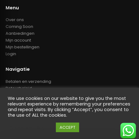
Menu
Over ons
Coming Soon
Aanbiedingen
Mijn account
Mijn bestellingen
Login
Navigatie
Betalen en verzending
Retourbeleid
Klachten
We use cookies on our website to give you the most
Algemene voorwaarden
relevant experience by remembering your preferences
Resellers inlog
and repeat visits. By clicking “Accept”, you consent to
the use of ALL the cookies.
Reseller worden
Privacy Policy
Cookie instellingen
ACCEPT
Powered by Nano Web