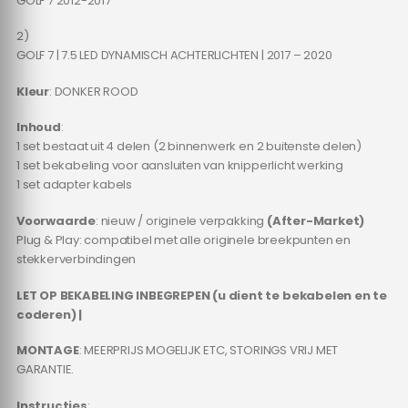
GOLF 7 2012-2017
2)
GOLF 7 | 7.5 LED DYNAMISCH ACHTERLICHTEN | 2017 – 2020
Kleur
: DONKER ROOD
Inhoud
:
1 set bestaat uit 4 delen (2 binnenwerk en 2 buitenste delen)
1 set bekabeling voor aansluiten van knipperlicht werking
1 set adapter kabels
Voorwaarde
: nieuw / originele verpakking
(After-Market)
Plug & Play: compatibel met alle originele breekpunten en
stekkerverbindingen
LET OP BEKABELING INBEGREPEN (u dient te bekabelen en te
coderen) |
MONTAGE
: MEERPRIJS MOGELIJK ETC, STORINGS VRIJ MET
GARANTIE.
Instructies
: