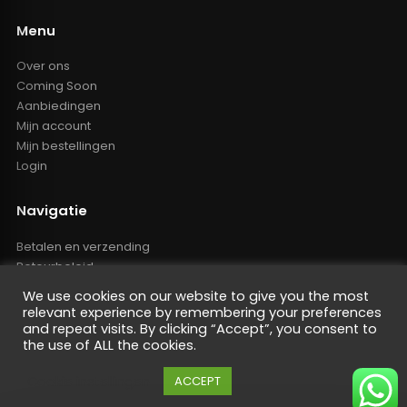
Menu
Over ons
Coming Soon
Aanbiedingen
Mijn account
Mijn bestellingen
Login
Navigatie
Betalen en verzending
Retourbeleid
Klachten
We use cookies on our website to give you the most
Algemene voorwaarden
relevant experience by remembering your preferences
Resellers inlog
and repeat visits. By clicking “Accept”, you consent to
the use of ALL the cookies.
Reseller worden
Privacy Policy
Cookie instellingen
ACCEPT
Powered by Nano Web