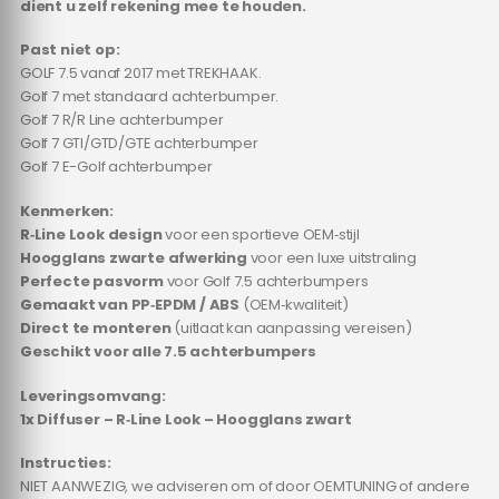
dient u zelf rekening mee te houden.
Past niet op:
GOLF 7.5 vanaf 2017 met TREKHAAK.
Golf 7 met standaard achterbumper.
Golf 7 R/R Line achterbumper
Golf 7 GTI/GTD/GTE achterbumper
Golf 7 E-Golf achterbumper
Kenmerken:
R‑Line Look design
voor een sportieve OEM‑stijl
Hoogglans zwarte afwerking
voor een luxe uitstraling
Perfecte pasvorm
voor Golf 7.5 achterbumpers
Gemaakt van PP‑EPDM / ABS
(OEM‑kwaliteit)
Direct te monteren
(uitlaat kan aanpassing vereisen)
Geschikt voor alle 7.5 achterbumpers
Leveringsomvang:
1x Diffuser – R‑Line Look – Hoogglans zwart
Instructies:
NIET AANWEZIG, we adviseren om of door OEMTUNING of andere