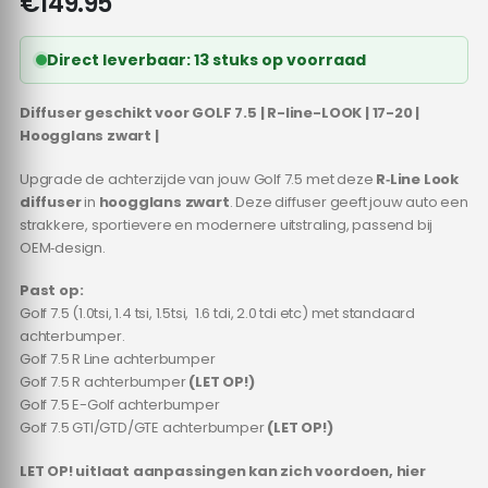
€
149.95
Direct leverbaar: 13 stuks op voorraad
Diffuser geschikt voor GOLF 7.5 | R-line-LOOK | 17-20 |
Hoogglans zwart |
Upgrade de achterzijde van jouw Golf 7.5 met deze
R‑Line Look
diffuser
in
hoogglans zwart
. Deze diffuser geeft jouw auto een
strakkere, sportievere en modernere uitstraling, passend bij
OEM‑design.
Past op:
Golf 7.5 (1.0tsi, 1.4 tsi, 1.5tsi, 1.6 tdi, 2.0 tdi etc) met standaard
achterbumper.
Golf 7.5 R Line achterbumper
Golf 7.5 R achterbumper
(LET OP!)
Golf 7.5 E-Golf achterbumper
Golf 7.5 GTI/GTD/GTE achterbumper
(LET OP!)
LET OP! uitlaat aanpassingen kan zich voordoen, hier