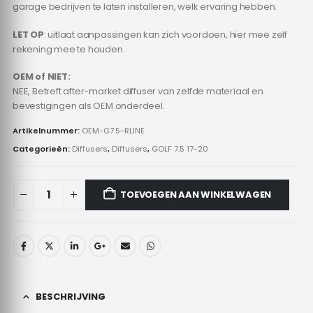
garage bedrijven te laten installeren, welk ervaring hebben.
LET OP
: uitlaat aanpassingen kan zich voordoen, hier mee zelf
rekening mee te houden.
OEM of NIET:
NEE, Betreft after-market diffuser van zelfde materiaal en
bevestigingen als OEM onderdeel.
Artikelnummer:
OEM-G7.5-RLINE
Categorieën:
Diffusers
,
Diffusers
,
GOLF 7.5 17-20
TOEVOEGEN AAN WINKELWAGEN
BESCHRIJVING