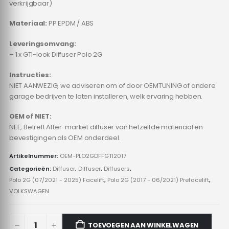
verkrijgbaar)
Materiaal:
PP EPDM / ABS
Leveringsomvang:
– 1 x GTI-look Diffuser Polo 2G
Instructies:
NIET AANWEZIG, we adviseren om of door OEMTUNING of andere
garage bedrijven te laten installeren, welk ervaring hebben.
OEM of NIET:
NEE, Betreft After-market diffuser van hetzelfde materiaal en
bevestigingen als OEM onderdeel.
Artikelnummer:
OEM-PLO2GDFFGTI2017
Categorieën:
Diffuser
,
Diffuser
,
Diffusers
,
Polo 2G (07/2021 - 2025) Facelift
,
Polo 2G (2017 - 06/2021) Prefacelift
,
VOLKSWAGEN
TOEVOEGEN AAN WINKELWAGEN