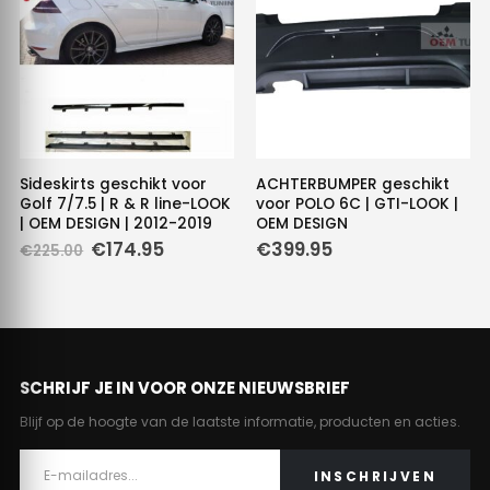
Sideskirts geschikt voor
ACHTERBUMPER geschikt
Golf 7/7.5 | R & R line-LOOK
voor POLO 6C | GTI-LOOK |
| OEM DESIGN | 2012-2019
OEM DESIGN
Oorspronkelijke
Huidige
€
174.95
€
399.95
€
225.00
prijs
prijs
was:
is:
€225.00.
€174.95.
SCHRIJF JE IN VOOR ONZE NIEUWSBRIEF
Blijf op de hoogte van de laatste informatie, producten en acties.