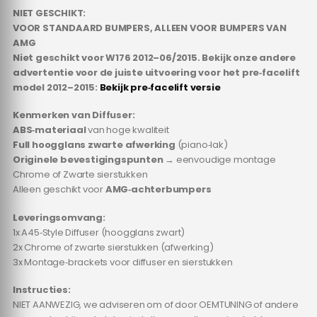
NIET GESCHIKT:
VOOR STANDAARD BUMPERS, ALLEEN VOOR BUMPERS VAN
AMG
Niet geschikt voor W176 2012–06/2015. Bekijk onze andere
advertentie voor de juiste uitvoering voor het pre‑facelift
model 2012–2015:
Bekijk pre‑facelift versie
Kenmerken van Diffuser:
ABS‑materiaal
van hoge kwaliteit
Full hoogglans zwarte afwerking
(piano‑lak)
Originele bevestigingspunten
→ eenvoudige montage
Chrome of Zwarte sierstukken
Alleen geschikt voor
AMG‑achterbumpers
Leveringsomvang:
1x A45‑Style Diffuser (hoogglans zwart)
2x Chrome of zwarte sierstukken (afwerking)
3x Montage‑brackets voor diffuser en sierstukken
Instructies:
NIET AANWEZIG, we adviseren om of door OEMTUNING of andere