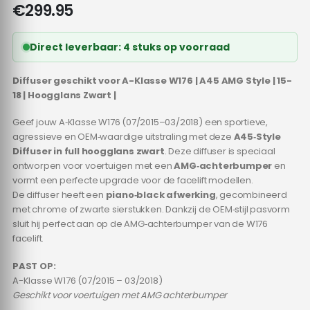
€
299.95
Direct leverbaar: 4 stuks op voorraad
Diffuser geschikt voor A-Klasse W176 | A45 AMG Style | 15-
18 | Hoogglans Zwart |
Geef jouw A‑Klasse W176 (07/2015–03/2018) een sportieve,
agressieve en OEM‑waardige uitstraling met deze
A45‑Style
Diffuser in full hoogglans zwart
. Deze diffuser is speciaal
ontworpen voor voertuigen met een
AMG‑achterbumper
en
vormt een perfecte upgrade voor de facelift modellen.
De diffuser heeft een
piano‑black afwerking
, gecombineerd
met chrome of zwarte sierstukken. Dankzij de OEM‑stijl pasvorm
sluit hij perfect aan op de AMG‑achterbumper van de W176
facelift.
PAST OP:
A-Klasse W176 (07/2015 – 03/2018)
Geschikt voor voertuigen met AMG achterbumper