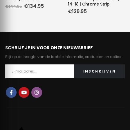
14-18 | Chrome Strip
Oorspronkelijke
Huidige
€
134.95
€
144.95
prijs
prijs
e
e
€
129.95
was:
is:
€144.95.
€134.95.
.
SCHRIJF JE IN VOOR ONZE NIEUWSBRIEF
Blijf op de hoogte van de laatste informatie, producten en acties.