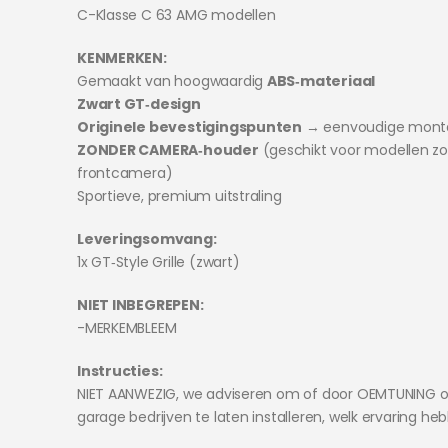
C-Klasse C 63 AMG modellen
KENMERKEN:
Gemaakt van hoogwaardig
ABS‑materiaal
Zwart GT‑design
Originele bevestigingspunten
→ eenvoudige mont
ZONDER CAMERA‑houder
(geschikt voor modellen z
frontcamera)
Sportieve, premium uitstraling
Leveringsomvang:
1x GT‑Style Grille (zwart)
NIET INBEGREPEN:
-MERKEMBLEEM
Instructies:
NIET AANWEZIG, we adviseren om of door OEMTUNING o
garage bedrijven te laten installeren, welk ervaring he