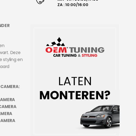
ZA : 10:00/16:00
ONDER
 en
wart. Deze
e styling en
daard
R CAMERA:
CAMERA
CAMERA
AMERA
CAMERA