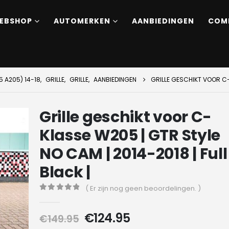
EBSHOP
AUTOMERKEN
AANBIEDINGEN
COM
 A205) 14-18
,
GRILLE
,
GRILLE
,
AANBIEDINGEN
GRILLE GESCHIKT VOOR C-K
Grille geschikt voor C-
Klasse W205 | GTR Style
NO CAM | 2014-2018 | Full
Black |
( Er zijn nog geen beoordelingen. )
0
out of 5
Oorspronkelijke
Huidige
€
124.95
€
149.95