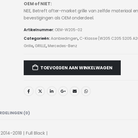
OEM of NIET:
NEE, Betreft after-market grille van zelfde materiaal e
bevestigingen als OEM onderdeel.
Artikelnummer:
OEM-W205-02
Categorieën:
Aanbiedingen
,
C-Klasse (W205 C205 S205 A20
Grille
,
GRILLE
,
Mercedes-Benz
TOEVOEGEN AAN WINKELWAGEN
RDELINGEN (0)
014-2018 | Full Black |