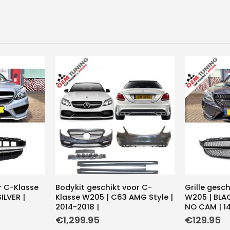
r C-Klasse
Bodykit geschikt voor C-
Grille gesc
ILVER |
Klasse W205 | C63 AMG Style |
W205 | BLA
2014-2018 |
NO CAM | 14
kelijke
Huidige
€
1,299.95
€
129.95
prijs