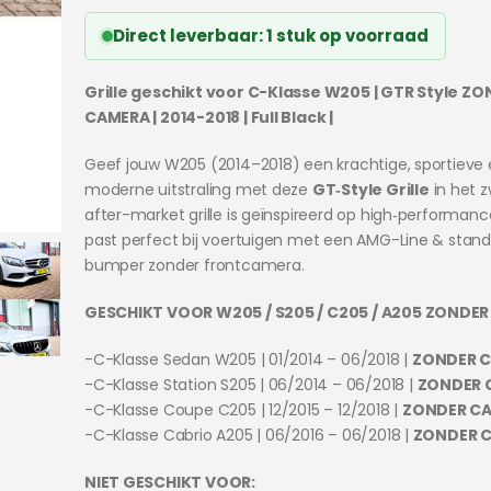
prijs
prijs
was:
is:
Direct leverbaar: 1 stuk op voorraad
€149.95.
€124.95.
Grille geschikt voor C-Klasse W205 | GTR Style Z
CAMERA | 2014-2018 | Full Black |
Geef jouw W205 (2014–2018) een krachtige, sportieve
moderne uitstraling met deze
GT‑Style Grille
in het z
after-market grille is geïnspireerd op high‑performanc
past perfect bij voertuigen met een AMG-Line & stan
bumper zonder frontcamera.
GESCHIKT VOOR W205 / S205 / C205 / A205 ZONDE
-C-Klasse Sedan W205 | 01/2014 – 06/2018 |
ZONDER 
-C-Klasse Station S205 | 06/2014 – 06/2018 |
ZONDER 
-C-Klasse Coupe C205 | 12/2015 – 12/2018 |
ZONDER C
-C-Klasse Cabrio A205 | 06/2016 – 06/2018 |
ZONDER 
NIET GESCHIKT VOOR: