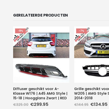
GERELATEERDE PRODUCTEN
-8%
-7%
Diffuser geschikt voor A-
Grille geschikt voo
Klasse W176 | A45 AMG Style |
W205 | AMG Style S
15-18 | Hoogglans Zwart | RED
2014-2018
Oorspronkelijke
Huidige
Oorspron
€
299.95
€
134.95
€
325.00
€
144.95
prijs
prijs
prijs