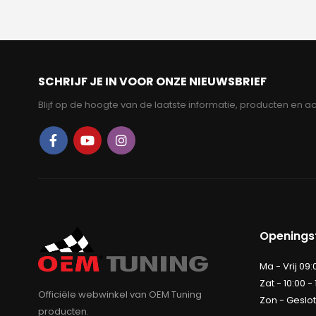
was:
is:
was:
i
€325.00.
€299.95.
€144.95.
SCHRIJF JE IN VOOR ONZE NIEUWSBRIEF
Blijf op de hoogte van de laatste informatie, producten en ac
Openingst
Ma - Vrij 09:
Zat - 10:00 -
Officiële webwinkel van OEM Tuning
Zon - Geslo
producten.