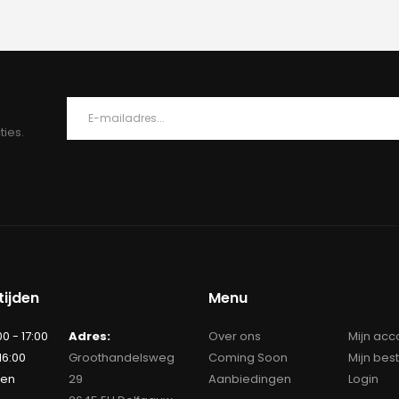
s:
€134.95.
ties.
ijden
Menu
00 - 17:00
Adres:
Over ons
Mijn acc
 16:00
Groothandelsweg
Coming Soon
Mijn bes
ten
29
Aanbiedingen
Login