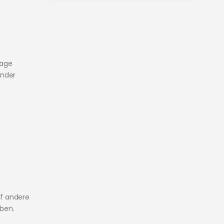
age
onder
f andere
bben.