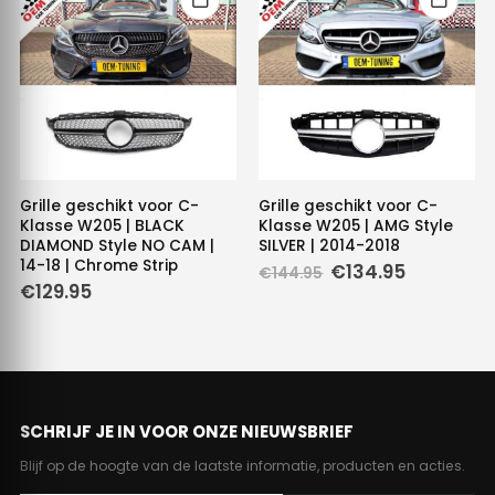
Grille geschikt voor C-
Grille geschikt voor C-
Klasse W205 | BLACK
Klasse W205 | AMG Style
DIAMOND Style NO CAM |
SILVER | 2014-2018
14-18 | Chrome Strip
Oorspronkelijke
Huidige
€
134.95
€
144.95
prijs
prijs
€
129.95
was:
is:
€144.95.
€134.95.
SCHRIJF JE IN VOOR ONZE NIEUWSBRIEF
Blijf op de hoogte van de laatste informatie, producten en acties.