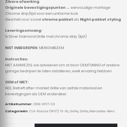
Zilvere afwerking
Originele bevestigingspunten
→ eenvoudige montage
Chrome strip/lijst voor een uniforme look
Geschikt voor zowel
chrome‑pakket
als
Night‑pakket styling
Leveringsomvang:
1x Silver Diamond Grille met chrome strip (lijst)
NIET INBEGREPEN:
MERKEMBLEEM
Instructies:
NIET AANWEZIG, we adviseren om of door OEMTUNING of andere
garage bedrijven te laten installeren, welk ervaring hebben.
OEM of NIET:
NEE, Betreft after-market Grille van zelfde materiaal en
bevestigingen als OEM onderdeel.
Artikelnummer:
OEM-W117-03
Categorieën:
CLA-Klasse (W117) 13-16
,
Grille
,
Grille
,
Mercedes-Benz