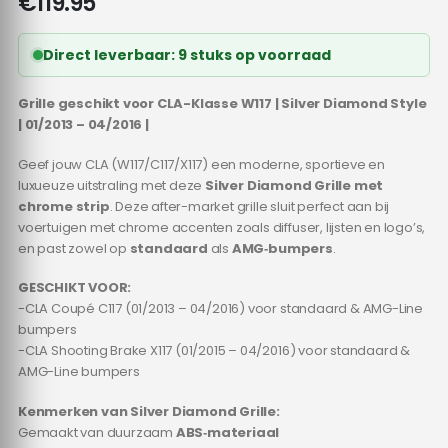
€
119.95
Direct leverbaar: 9 stuks op voorraad
Grille geschikt voor CLA-Klasse W117 | Silver Diamond Style
| 01/2013 – 04/2016 |
Geef jouw CLA (W117/C117/X117) een moderne, sportieve en
luxueuze uitstraling met deze
Silver Diamond Grille met
chrome strip
. Deze after-market grille sluit perfect aan bij
voertuigen met chrome accenten zoals diffuser, lijsten en logo’s,
en past zowel op
standaard
als
AMG‑bumpers
.
GESCHIKT VOOR:
-CLA Coupé C117 (01/2013 – 04/2016) voor standaard & AMG-Line
bumpers
-CLA Shooting Brake X117 (01/2015 – 04/2016) voor standaard &
AMG-Line bumpers
Kenmerken van Silver Diamond Grille:
Gemaakt van duurzaam
ABS‑materiaal