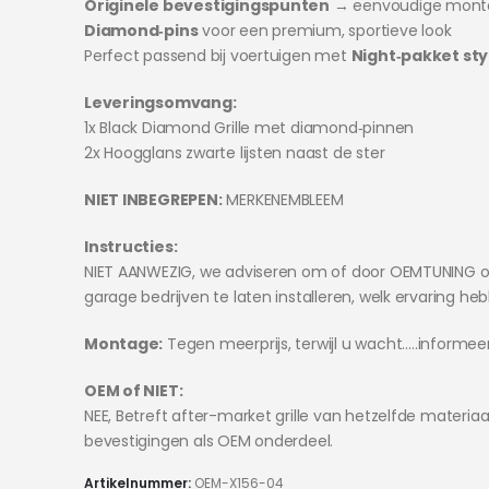
Originele bevestigingspunten
→ eenvoudige mont
Diamond‑pins
voor een premium, sportieve look
Perfect passend bij voertuigen met
Night‑pakket sty
Leveringsomvang:
1x Black Diamond Grille met diamond‑pinnen
2x Hoogglans zwarte lijsten naast de ster
NIET INBEGREPEN:
MERKENEMBLEEM
Instructies:
NIET AANWEZIG, we adviseren om of door OEMTUNING o
garage bedrijven te laten installeren, welk ervaring he
Montage:
Tegen meerprijs, terwijl u wacht…..informeer
OEM of NIET:
NEE, Betreft after-market grille van hetzelfde materiaa
bevestigingen als OEM onderdeel.
Artikelnummer:
OEM-X156-04