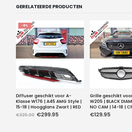
GERELATEERDE PRODUCTEN
-8%
Diffuser geschikt voor A-
Grille geschikt voo
Klasse W176 | A45 AMG Style |
W205 | BLACK DIAM
15-18 | Hoogglans Zwart | RED
NO CAM | 14-18 | C
Oorspronkelijke
Huidige
€
299.95
€
129.95
€
325.00
prijs
prijs
was:
is:
€325.00.
€299.95.