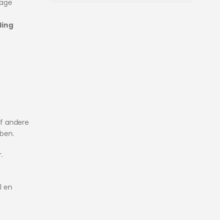
age
ling
f andere
bben.
.
l en