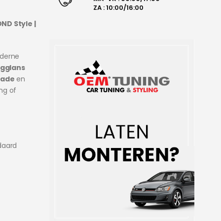
ZA : 10:00/16:00
ND Style |
oderne
ogglans
rade
en
ing of
daard