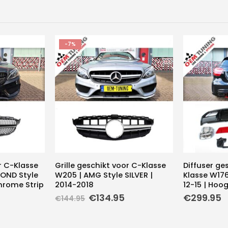
-7%
r C-Klasse
Grille geschikt voor C-Klasse
Diffuser ge
OND Style
W205 | AMG Style SILVER |
Klasse W176
hrome Strip
2014-2018
12-15 | Hoo
Oorspronkelijke
Huidige
€
134.95
€
299.95
€
144.95
prijs
prijs
was:
is:
€144.95.
€134.95.