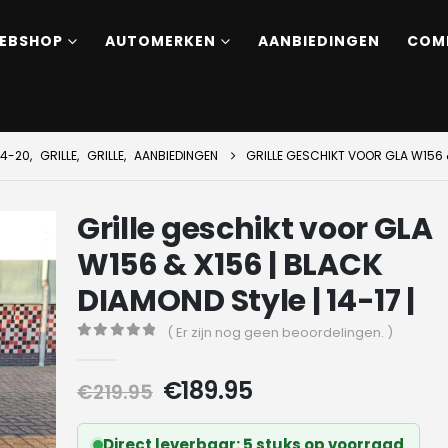
EBSHOP
AUTOMERKEN
AANBIEDINGEN
COM
14-20
,
GRILLE
,
GRILLE
,
AANBIEDINGEN
GRILLE GESCHIKT VOOR GLA W156 & 
Grille geschikt voor GLA
W156 & X156 | BLACK
DIAMOND Style | 14-17 |
( Er zijn nog geen beoordelingen. )
0
out of 5
Oorspronkelijke
Huidige
€
189.95
€
219.95
prijs
prijs
was:
is:
Direct leverbaar: 5 stuks op voorraad