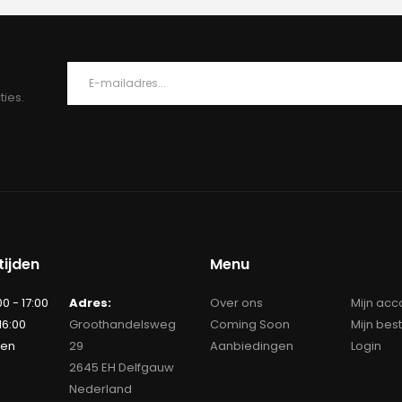
ties.
ijden
Menu
00 - 17:00
Adres:
Over ons
Mijn acc
 16:00
Groothandelsweg
Coming Soon
Mijn bes
ten
29
Aanbiedingen
Login
2645 EH Delfgauw
Nederland