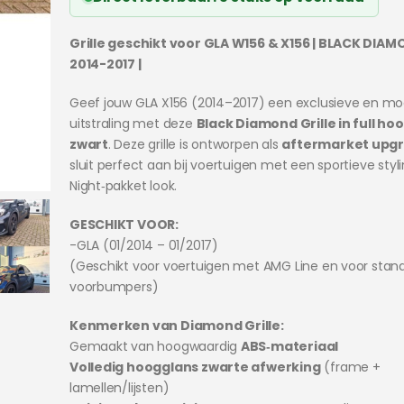
€219.95.
€189.95.
Grille geschikt voor GLA W156 & X156 | BLACK DIAMO
2014-2017 |
Geef jouw GLA X156 (2014–2017) een exclusieve en m
uitstraling met deze
Black Diamond Grille in full ho
zwart
. Deze grille is ontworpen als
aftermarket upg
sluit perfect aan bij voertuigen met een sportieve styl
Night‑pakket look.
GESCHIKT VOOR:
-GLA (01/2014 – 01/2017)
(Geschikt voor voertuigen met AMG Line en voor stan
voorbumpers)
Kenmerken van Diamond Grille:
Gemaakt van hoogwaardig
ABS‑materiaal
Volledig hoogglans zwarte afwerking
(frame +
lamellen/lijsten)