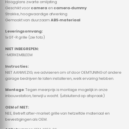
Hoogglans zwarte omlijsting
Geschikt voor
camera
en
camera‑dummy
Strakke, hoogwaardige afwerking
Gemaakt van duurzaam
ABS‑materiaal
Leveringsomvang:
1x GT-R grille (zie foto)
NIET INBEGREPEN:
-MERKEMBLEEM
Instructies:
NIET AANWEZIG, we adviseren om of door OEMTUNING of andere
garage bedrijven te laten installeren, welk ervaring hebben.
Montage
: Tegen meerprijs is montage mogelijk in onze
inbouwstation, terwijl u wacht. (uitsluitend op afspraak)
OEM of NIET:
NEE, Betreft after-market grille van hetzelfde materiaal en
bevestigingen als OEM.