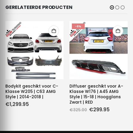
GERELATEERDE PRODUCTEN
-8%
Bodykit geschikt voor C-
Diffuser geschikt voor A-
Klasse W205 | C63 AMG
Klasse W176 | A45 AMG
Style | 2014-2018 |
Style | 15-18 | Hoogglans
Zwart | RED
e
e
€
1,299.95
Oorspronkelijke
Huidige
€
299.95
€
325.00
prijs
prijs
.
was:
is:
€325.00.
€299.95.