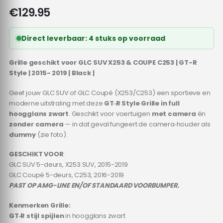
€
129.95
Direct leverbaar: 4 stuks op voorraad
Grille geschikt voor GLC SUV X253 & COUPE C253 | GT-R
Style | 2015- 2019 | Black |
Geef jouw GLC SUV of GLC Coupé (X253/C253) een sportieve en
moderne uitstraling met deze
GT‑R Style Grille in full
hoogglans zwart
. Geschikt voor voertuigen
met camera
én
zonder camera
— in dat geval fungeert de camera‑houder als
dummy
(zie foto).
GESCHIKT VOOR
:
GLC SUV 5-deurs, X253 SUV, 2015-2019
GLC Coupé 5-deurs, C253, 2016-2019
PAST OP AMG-LINE EN/OF STANDAARD VOORBUMPER.
Kenmerken Grille:
GT‑R stijl spijlen
in hoogglans zwart