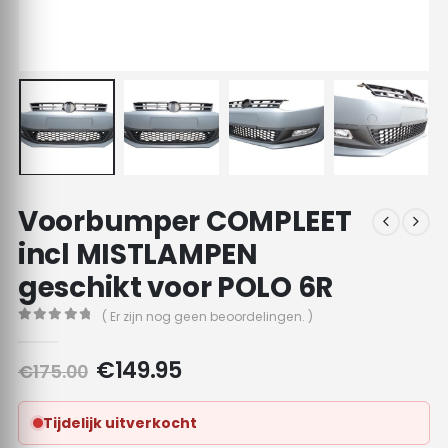
Voorbumper COMPLEET
incl MISTLAMPEN
geschikt voor POLO 6R
( Er zijn nog geen beoordelingen. )
0
out of 5
Oorspronkelijke
Huidige
€
149.95
€
175.00
prijs
prijs
was:
is:
Tijdelijk uitverkocht
€175.00.
€149.95.