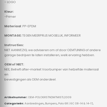
– LOGO
Kleur:
-Primer
Materiaal
: PP-EPDM
MONTAGE:
TEGEN MEERPRIJS MOGELIJK, INFORMEER
Instructies:
NIET AANWEZIG, we adviseren om of door OEMTUNING of andere
garage bedrijven te laten installeren, welk ervaring hebben.
OEM of NIET:
NEE, Betreft after-market Voorbumper van hetzelfde materiaal
en
bevestigingen als OEM onderdeel.
Artikelnummer:
OEM-POLO6RSTNDMTMISTL2009
Categorieën:
Aanbiedingen
,
Bumpers
,
Polo 6R | 6C 08-14 & 14-17
,