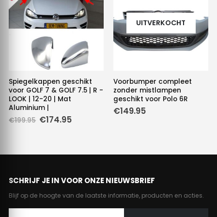
UITVERKOCHT
Spiegelkappen geschikt
Voorbumper compleet
voor GOLF 7 & GOLF 7.5 | R -
zonder mistlampen
LOOK | 12-20 | Mat
geschikt voor Polo 6R
Aluminium |
€
149.95
Oorspronkelijke
Huidige
€
174.95
€
199.95
prijs
prijs
was:
is:
€199.95.
€174.95.
SCHRIJF JE IN VOOR ONZE NIEUWSBRIEF
Blijf op de hoogte van de laatste informatie, producten en acties.