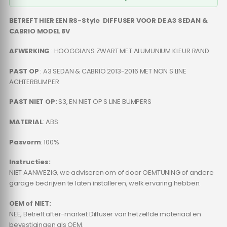
BETREFT HIER EEN RS-Style DIFFUSER VOOR DE A3 SEDAN &
CABRIO MODEL 8V
AFWERKING
: HOOGGLANS ZWART MET ALUMUNIUM KLEUR RAND
PAST OP
: A3 SEDAN & CABRIO 2013-2016 MET NON S LINE
ACHTERBUMPER
PAST NIET OP:
S3, EN NIET OP S LINE BUMPERS
MATERIAL
: ABS
Pasvorm
: 100%
Instructies:
NIET AANWEZIG, we adviseren om of door OEMTUNING of andere
garage bedrijven te laten installeren, welk ervaring hebben.
OEM of NIET:
NEE, Betreft after-market Diffuser van hetzelfde materiaal en
bevestigingen als OEM.