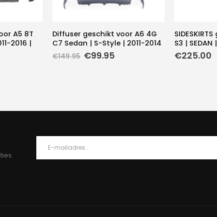
voor A5 8T
Diffuser geschikt voor A6 4G
SIDESKIRTS 
11-2016 |
C7 Sedan | S-Style | 2011-2014
S3 | SEDAN |
Oorspronkelijke
Huidige
€
99.95
€
225.00
€
149.95
prijs
prijs
was:
is:
€149.95.
€99.95.
ties.