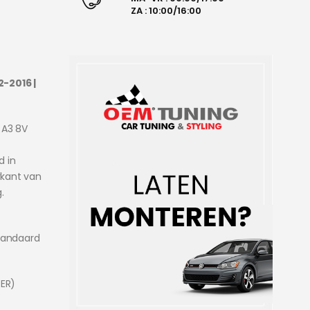
ZA : 10:00/16:00
2-2016 |
 A3 8V
d in
rkant van
.
standaard
ER)