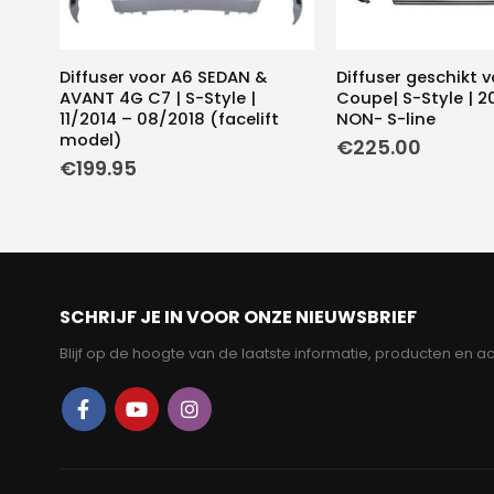
Diffuser voor A6 SEDAN &
Diffuser geschikt 
AVANT 4G C7 | S-Style |
Coupe| S-Style | 20
11/2014 – 08/2018 (facelift
NON- S-line
model)
€
225.00
€
199.95
SCHRIJF JE IN VOOR ONZE NIEUWSBRIEF
Blijf op de hoogte van de laatste informatie, producten en ac