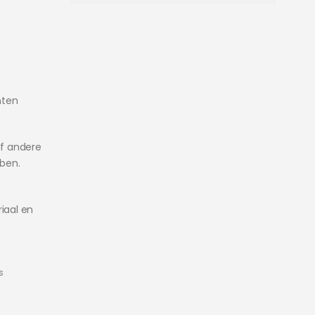
nten
f andere
bben.
iaal en
s