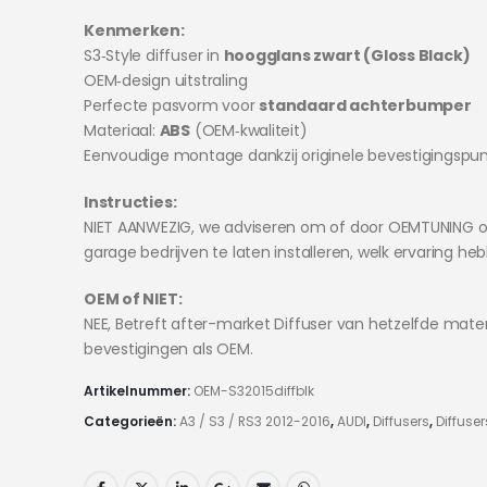
Kenmerken:
S3‑Style diffuser in
hoogglans zwart (Gloss Black)
OEM‑design uitstraling
Perfecte pasvorm voor
standaard achterbumper
Materiaal:
ABS
(OEM‑kwaliteit)
Eenvoudige montage dankzij originele bevestigingspu
Instructies:
NIET AANWEZIG, we adviseren om of door OEMTUNING o
garage bedrijven te laten installeren, welk ervaring he
OEM of NIET:
NEE, Betreft after-market Diffuser van hetzelfde mater
bevestigingen als OEM.
Artikelnummer:
OEM-S32015diffblk
Categorieën:
A3 / S3 / RS3 2012-2016
,
AUDI
,
Diffusers
,
Diffuser