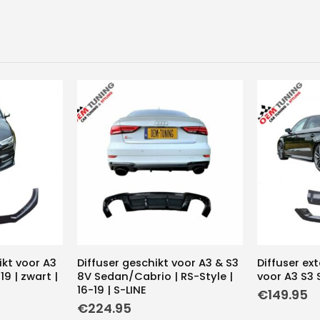
ikt voor A3
Diffuser geschikt voor A3 & S3
Diffuser ex
9 | zwart |
8V Sedan/Cabrio | RS-Style |
voor A3 S3 
16-19 | S-LINE
€
149.95
€
224.95