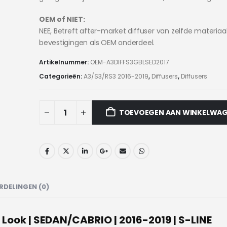
OEM of NIET:
NEE, Betreft after-market diffuser van zelfde materiaa
bevestigingen als OEM onderdeel.
Artikelnummer:
OEM-A3DIFFS3GBLSED2017
Categorieën:
A3/S3/RS3 2016-2019
,
Diffusers
,
Diffusers
TOEVOEGEN AAN WINKELWA
RDELINGEN (0)
T Look | SEDAN/CABRIO | 2016-2019 | S-LINE