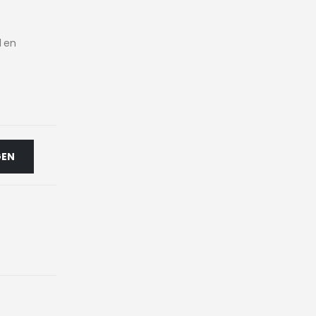
l en
GEN