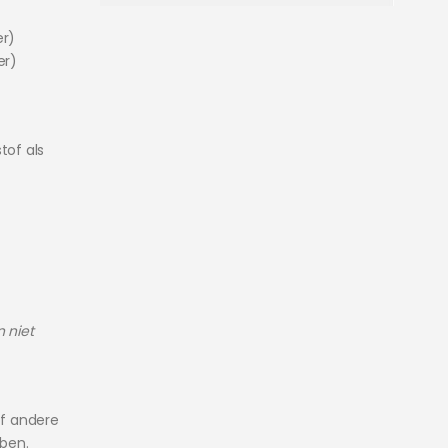
er)
er)
tof als
n niet
f andere
bben.