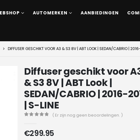
EBSHOP
AUTOMERKEN
AANBIEDINGEN
COM
DIFFUSER GESCHIKT VOOR A3 & S3 8V | ABT LOOK | SEDAN/CABRIO | 2016-
Diffuser geschikt voor A
& S3 8V | ABT Look |
SEDAN/CABRIO | 2016-20
| S-LINE
( Er zijn nog geen beoordelingen. )
0
out of 5
€
299.95