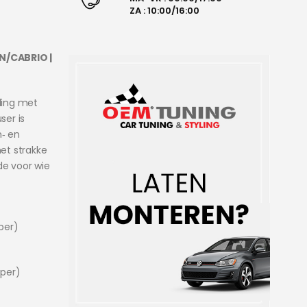
ZA : 10:00/16:00
AN/CABRIO |
ling met
ser is
n‑ en
het strakke
de voor wie
per)
mper)