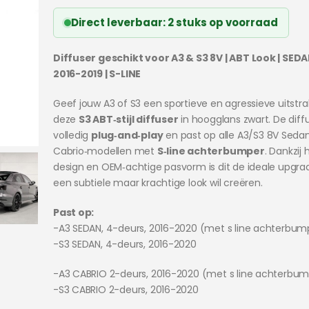
Direct leverbaar: 2 stuks op voorraad
Diffuser geschikt voor A3 & S3 8V | ABT Look | SED
2016-2019 | S-LINE
Geef jouw A3 of S3 een sportieve en agressieve uitstra
deze
S3 ABT‑stijl diffuser
in hoogglans zwart. De diffu
volledig
plug‑and‑play
en past op alle A3/S3 8V Seda
Cabrio‑modellen met
S‑line achterbumper
. Dankzij 
design en OEM‑achtige pasvorm is dit de ideale upgra
een subtiele maar krachtige look wil creëren.
Past op:
-A3 SEDAN, 4-deurs, 2016-2020 (met s line achterbum
-S3 SEDAN, 4-deurs, 2016-2020
-A3 CABRIO 2-deurs, 2016-2020 (met s line achterbu
-S3 CABRIO 2-deurs, 2016-2020