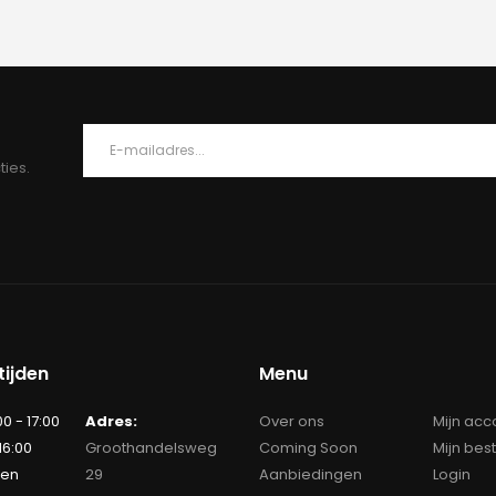
ties.
ijden
Menu
00 - 17:00
Adres:
Over ons
Mijn acc
 16:00
Groothandelsweg
Coming Soon
Mijn bes
ten
29
Aanbiedingen
Login