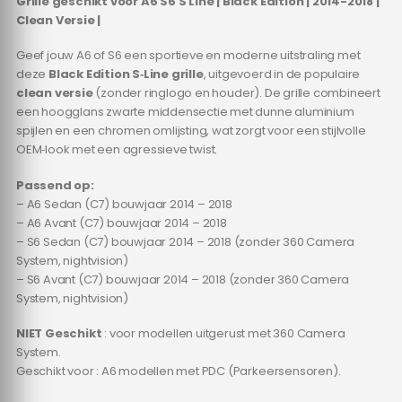
Grille geschikt voor A6 S6 S Line | Black Edition | 2014-2018 |
Clean Versie |
Geef jouw A6 of S6 een sportieve en moderne uitstraling met
deze
Black Edition S‑Line grille
, uitgevoerd in de populaire
clean versie
(zonder ringlogo en houder). De grille combineert
een hoogglans zwarte middensectie met dunne aluminium
spijlen en een chromen omlijsting, wat zorgt voor een stijlvolle
OEM‑look met een agressieve twist.
Passend op:
– A6 Sedan (C7) bouwjaar 2014 – 2018
– A6 Avant (C7) bouwjaar 2014 – 2018
– S6 Sedan (C7) bouwjaar 2014 – 2018 (zonder 360 Camera
System, nightvision)
– S6 Avant (C7) bouwjaar 2014 – 2018 (zonder 360 Camera
System, nightvision)
NIET Geschikt
: voor modellen uitgerust met 360 Camera
System.
Geschikt voor : A6 modellen met PDC (Parkeersensoren).