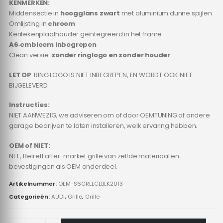
KENMERKEN:
Middensectie in
hoogglans zwart
met aluminium dunne spijlen
Omlijsting in
chroom
Kentekenplaathouder geïntegreerd in het frame
A6‑embleem inbegrepen
Clean versie:
zonder ringlogo en zonder houder
LET OP
: RING LOGO IS NIET INBEGREPEN, EN WORDT OOK NIET
BIJGELEVERD
Instructies:
NIET AANWEZIG, we adviseren om of door OEMTUNING of andere
garage bedrijven te laten installeren, welk ervaring hebben.
OEM of NIET:
NEE, Betreft after-market grille van zelfde materiaal en
bevestigingen als OEM onderdeel.
Artikelnummer:
OEM-S6GRLLCLBLK2013
Categorieën:
AUDI
,
Grille
,
Grille