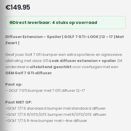
€
149.95
Direct leverbaar: 4 stuks op voorraad
Diffuser Extension – Spoiler | GOLF 7 GTI-LOOK | 12 – 17 | Mat
Zwart |
Geef jouw Golf 7 GTI‑bumper een extra sportieve en agressieve
uitstraling met deze GTI
‑Look diffuser extension + spoiler
. Dit
onderdeel is
uitsluitend geschikt
voor voertuigen met een
OEM Golf 7 GTI‑diffuser
.
Past op:
– GOLF 7 GTI bumper met 7 GTI diffuser 12-17
Past NIET OP:
-GOLF 7/7.5 standaard bumper met standaard diffuser
-GOLF 7/7.5 R/GTD/GTE bumper met R/GTD/GTE diffuser
-GOLF 7/7.5 R-line bumper met r-line diffuser