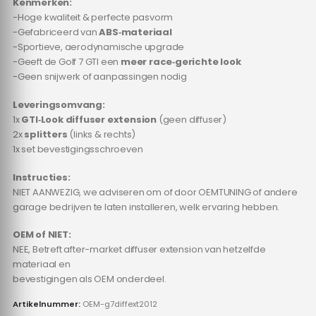
Kenmerken:
-Hoge kwaliteit & perfecte pasvorm
-Gefabriceerd van
ABS‑materiaal
-Sportieve, aerodynamische upgrade
-Geeft de Golf 7 GTI een
meer race‑gerichte look
-Geen snijwerk of aanpassingen nodig
Leveringsomvang:
1x
GTI‑Look diffuser extension
(geen diffuser)
2x
splitters
(links & rechts)
1x set bevestigingsschroeven
Instructies:
NIET AANWEZIG, we adviseren om of door OEMTUNING of andere
garage bedrijven te laten installeren, welk ervaring hebben.
OEM of NIET:
NEE, Betreft after-market diffuser extension van hetzelfde
materiaal en
bevestigingen als OEM onderdeel.
Artikelnummer:
OEM-g7diffext2012