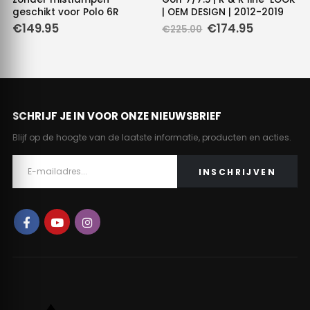
geschikt voor Polo 6R
| OEM DESIGN | 2012-2019
e
Oorspronkelijke
Huidige
€
149.95
€
174.95
€
225.00
prijs
prijs
was:
is:
.
€225.00.
€174.95.
SCHRIJF JE IN VOOR ONZE NIEUWSBRIEF
Blijf op de hoogte van de laatste informatie, producten en acties.