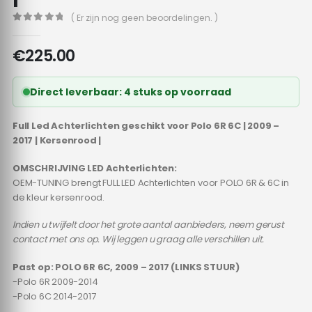
( Er zijn nog geen beoordelingen. )
0
out of 5
€
225.00
Direct leverbaar: 4 stuks op voorraad
Full Led Achterlichten geschikt voor Polo 6R 6C | 2009 –
2017 | Kersenrood |
OMSCHRIJVING LED Achterlichten:
OEM-TUNING brengt FULL LED Achterlichten voor POLO 6R & 6C in
de kleur kersenrood.
Indien u twijfelt door het grote aantal aanbieders, neem gerust
contact met ons op. Wij leggen u graag alle verschillen uit.
Past op:
POLO 6R 6C, 2009 – 2017 (LINKS STUUR)
-Polo 6R 2009-2014
-Polo 6C 2014-2017