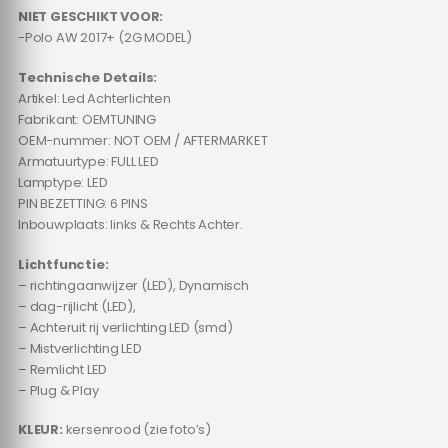
NIET GESCHIKT VOOR:
-Polo AW 2017+ (2G MODEL)
Technische Details:
Artikel: Led Achterlichten
Fabrikant: OEMTUNING
OEM-nummer: NOT OEM / AFTERMARKET
Armatuurtype: FULL LED
Lamptype: LED
PIN BEZETTING: 6 PINS
Inbouwplaats: links & Rechts Achter.
Lichtfunctie:
– richtingaanwijzer (LED), Dynamisch
– dag-rijlicht (LED),
– Achteruit rij verlichting LED (smd)
– Mistverlichting LED
– Remlicht LED
– Plug & Play
KLEUR:
kersenrood (zie foto’s)