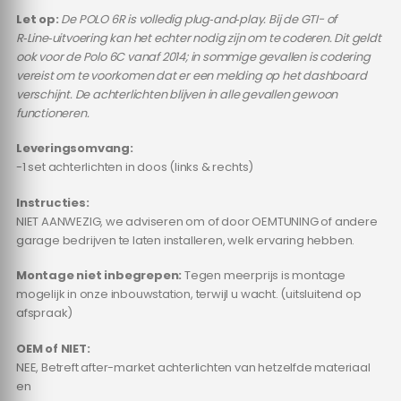
Let op:
De POLO 6R is volledig plug‑and‑play. Bij de GTI- of
R‑Line‑uitvoering kan het echter nodig zijn om te coderen. Dit geldt
ook voor de Polo 6C vanaf 2014; in sommige gevallen is codering
vereist om te voorkomen dat er een melding op het dashboard
verschijnt. De achterlichten blijven in alle gevallen gewoon
functioneren.
Leveringsomvang:
-1 set achterlichten in doos (links & rechts)
Instructies:
NIET AANWEZIG, we adviseren om of door OEMTUNING of andere
garage bedrijven te laten installeren, welk ervaring hebben.
Montage niet inbegrepen:
Tegen meerprijs is montage
mogelijk in onze inbouwstation, terwijl u wacht. (uitsluitend op
afspraak)
OEM of NIET:
NEE, Betreft after-market achterlichten van hetzelfde materiaal
en