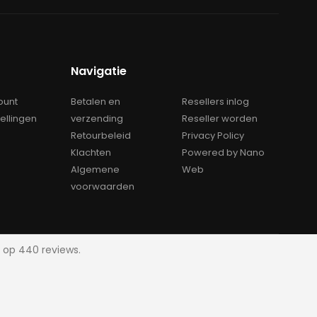
Navigatie
ount
Betalen en
Resellers inlog
tellingen
verzending
Reseller worden
Retourbeleid
Privacy Policy
Klachten
Powered by Nano
Algemene
Web
voorwaarden
 op 440 reviews.