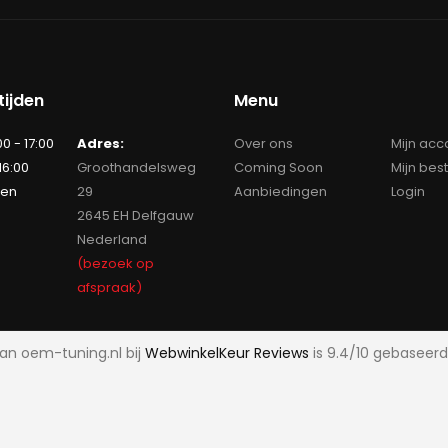
ijden
Menu
00 - 17:00
Adres:
Over ons
Mijn acc
 16:00
Groothandelsweg
Coming Soon
Mijn bes
ten
29
Aanbiedingen
Login
2645 EH Delfgauw
Nederland
(bezoek op
afspraak)
an oem-tuning.nl bij
WebwinkelKeur Reviews
is 9.4/10 gebaseerd