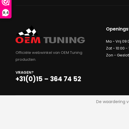
9,4
Openingst
Ma - Vrij 09:
Zat - 10:00 -
Officiële webwinkel van OEM Tuning
Zon - Geslo
producten.
VRAGEN?
+31(0)15 – 364 74 52
De waardering v