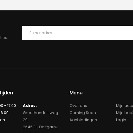
ties.
ijden
Menu
00 - 17:00
Adres:
Over ons
Mijn acc
 16:00
Groothandelsweg
Coming Soon
Mijn bes
ten
29
Aanbiedingen
Login
2645 EH Delfgauw