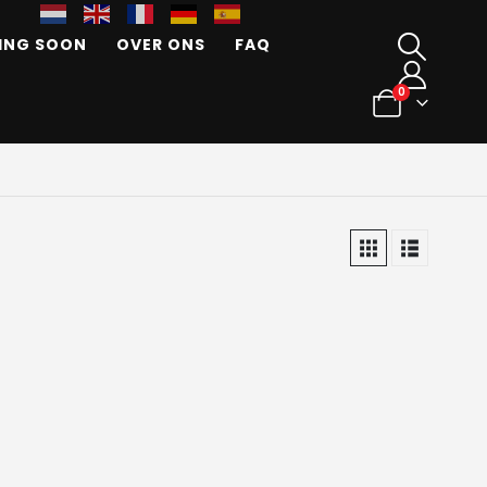
ING SOON
OVER ONS
FAQ
0