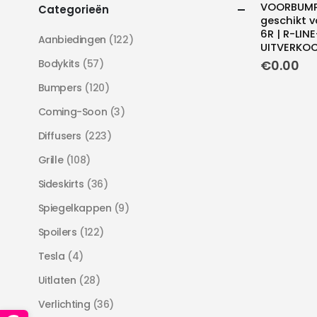
VOORBUM
Categorieën
geschikt 
6R | R-LIN
Aanbiedingen
(122)
UITVERKO
Bodykits
(57)
€
0.00
Bumpers
(120)
Coming-Soon
(3)
Diffusers
(223)
Grille
(108)
Sideskirts
(36)
Spiegelkappen
(9)
Spoilers
(122)
Tesla
(4)
Uitlaten
(28)
Verlichting
(36)