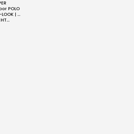
PER
voor POLO
E-LOOK | …
CHT…