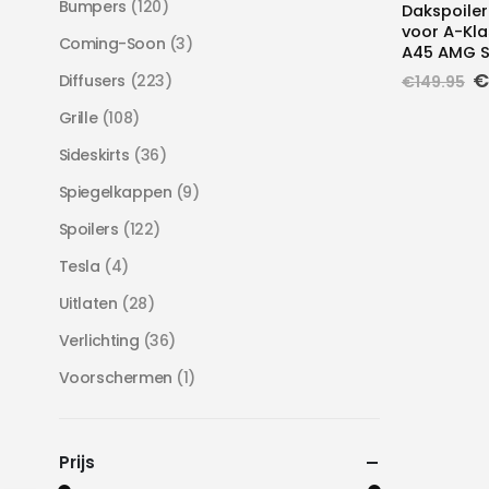
Bumpers
(120)
Dakspoiler
voor A-Kla
Coming-Soon
(3)
A45 AMG St
O
€
Diffusers
(223)
€
149.95
pr
w
Grille
(108)
€
Sideskirts
(36)
Spiegelkappen
(9)
Spoilers
(122)
Tesla
(4)
Uitlaten
(28)
Verlichting
(36)
Voorschermen
(1)
Prijs