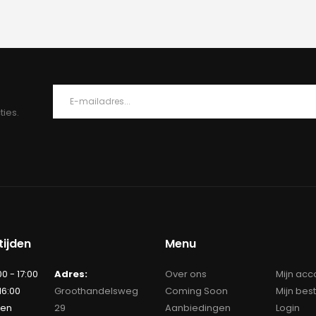
ties.
ijden
Menu
00 - 17:00
Adres:
Over ons
Mijn acc
 16:00
Groothandelsweg
Coming Soon
Mijn bes
ten
29
Aanbiedingen
Login