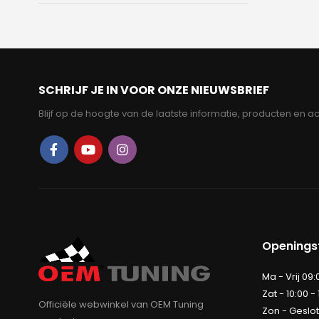
SCHRIJF JE IN VOOR ONZE NIEUWSBRIEF
Blijf op de hoogte van de laatste informatie, producten en ac
Openingst
Ma - Vrij 09:
Zat - 10:00 -
Officiële webwinkel van OEM Tuning
Zon - Geslo