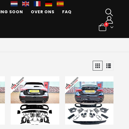
ING SOON
OVER ONS
FAQ
0