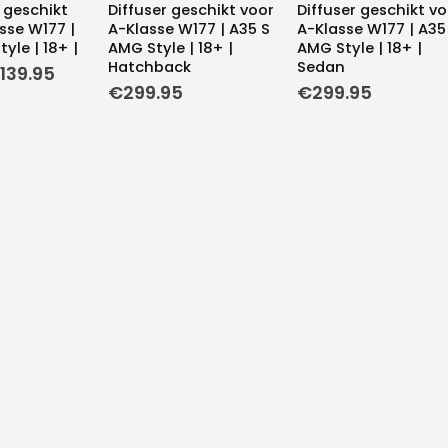
 geschikt
Diffuser geschikt voor
Diffuser geschikt vo
sse W177 |
A-Klasse W177 | A35 S
A-Klasse W177 | A35
yle | 18+ |
AMG Style | 18+ |
AMG Style | 18+ |
Hatchback
Sedan
orspronkelijke
Huidige
139.95
ijs
prijs
€
299.95
€
299.95
as:
is:
149.95.
€139.95.