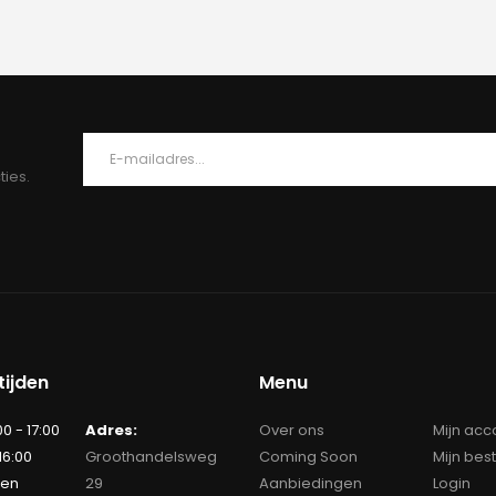
ties.
ijden
Menu
00 - 17:00
Adres:
Over ons
Mijn acc
 16:00
Groothandelsweg
Coming Soon
Mijn bes
ten
29
Aanbiedingen
Login