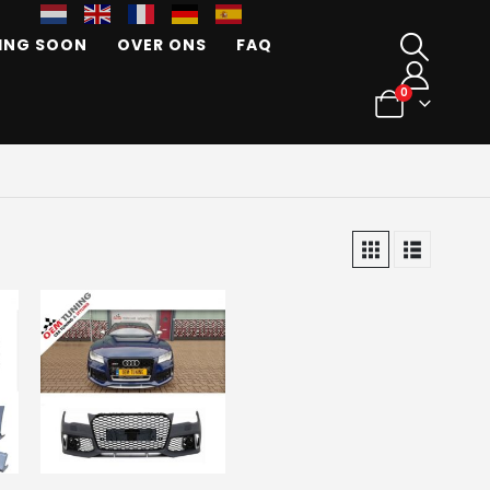
ING SOON
OVER ONS
FAQ
0