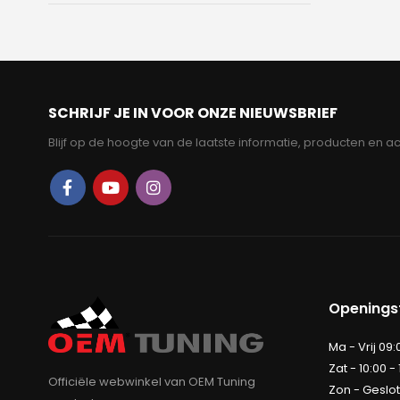
SCHRIJF JE IN VOOR ONZE NIEUWSBRIEF
Blijf op de hoogte van de laatste informatie, producten en ac
Openingst
Ma - Vrij 09:
Zat - 10:00 -
Officiële webwinkel van OEM Tuning
Zon - Geslo