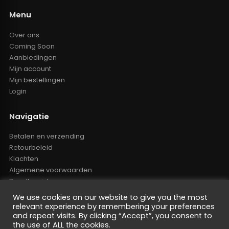
Menu
Over ons
Coming Soon
Aanbiedingen
Mijn account
Mijn bestellingen
Login
Navigatie
Betalen en verzending
Retourbeleid
Klachten
Algemene voorwaarden
Resellers inlog
Reseller worden
We use cookies on our website to give you the most
Privacy Policy
relevant experience by remembering your preferences
Powered by Nano Web
and repeat visits. By clicking “Accept”, you consent to
the use of ALL the cookies.