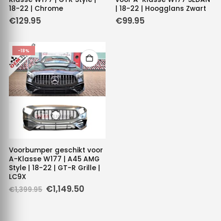
18-22 | Chrome
| 18-22 | Hoogglans Zwart
€
129.95
€
99.95
-18%
Voorbumper geschikt voor
A-Klasse W177 | A45 AMG
Style | 18-22 | GT-R Grille |
LC9X
Oorspronkelijke
Huidige
€
1,149.50
€
1,399.95
prijs
prijs
was:
is:
€1,399.95.
€1,149.50.