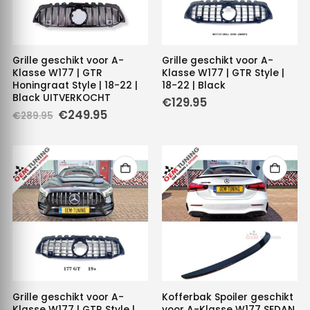
Grille geschikt voor A-
Grille geschikt voor A-
Klasse W177 | GTR
Klasse W177 | GTR Style |
Honingraat Style | 18-22 |
18-22 | Black
Black UITVERKOCHT
€
129.95
Oorspronkelijke
Huidige
€
249.95
€
289.95
prijs
prijs
was:
is:
€289.95.
€249.95.
Grille geschikt voor A-
Kofferbak Spoiler geschikt
Klasse W177 | GTR Style |
voor A-Klasse W177 SEDAN