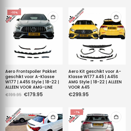
-10%
Aero Frontspoiler Pakket
Aero Kit geschikt voor A-
geschikt voor A-Klasse
Klasse W177 A45 | A45S
W177 | A45S Style | 18-22 |
AMG Style | 18-22 | ALLEEN
ALLEEN VOOR AMG-LINE
VOOR A45
Oorspronkelijke
Huidige
€
179.95
€
299.95
€
199.95
prijs
prijs
was:
is:
€199.95.
€179.95.
-7%