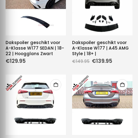
Dakspoiler geschikt voor
Dakspoiler geschikt voor
A-Klasse W177 SEDAN | 18-
A-Klasse W177 | A45 AMG
22 | Hoogglans Zwart
Style | 18+ |
Oorspronkelijke
Huidige
€
129.95
€
139.95
€
149.95
prijs
prijs
was:
is:
€149.95.
€139.95.