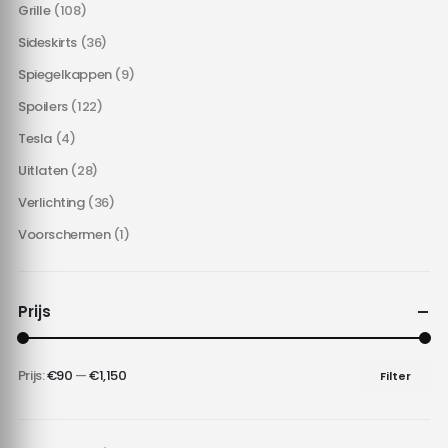
Grille
(108)
Sideskirts
(36)
Spiegelkappen
(9)
Spoilers
(122)
Tesla
(4)
Uitlaten
(28)
Verlichting
(36)
Voorschermen
(1)
Prijs
Prijs:
€90
—
€1,150
Filter
Min.
Max.
prijs
prijs