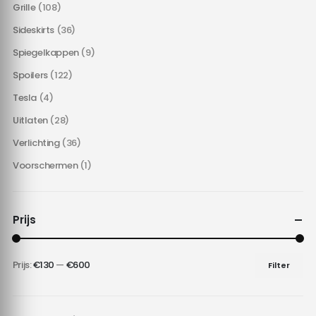
Grille
(108)
Sideskirts
(36)
Spiegelkappen
(9)
Spoilers
(122)
Tesla
(4)
Uitlaten
(28)
Verlichting
(36)
Voorschermen
(1)
Prijs
Prijs:
€130
—
€600
Filter
Min.
Max.
prijs
prijs