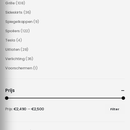
Grille
(108)
Sideskirts
(36)
Spiegelkappen
(9)
Spoilers
(122)
Tesla
(4)
Uitlaten
(28)
Verlichting
(36)
Voorschermen
(1)
Prijs
Prijs:
€2,490
—
€2,500
Filter
Min.
Max.
prijs
prijs