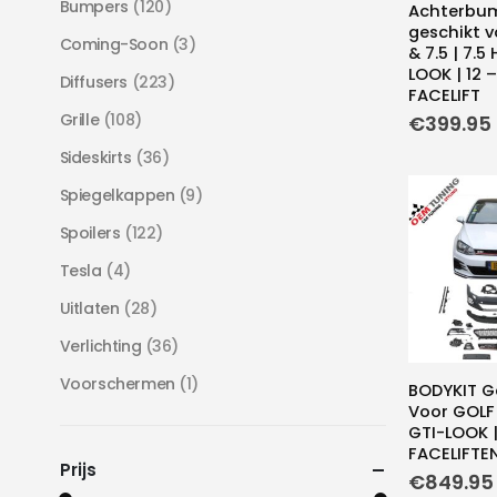
Bumpers
(120)
Achterbu
geschikt v
Coming-Soon
(3)
& 7.5 | 7.5
LOOK | 12 –
Diffusers
(223)
FACELIFT
Grille
(108)
€
399.95
Sideskirts
(36)
Spiegelkappen
(9)
Spoilers
(122)
Tesla
(4)
Uitlaten
(28)
Verlichting
(36)
Voorschermen
(1)
BODYKIT G
Voor GOLF 
GTI-LOOK | 
FACELIFTE
Prijs
€
849.95