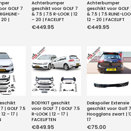
mper
Achterbumper
Achterbumper
oor GOLF 7
geschikt voor GOLF 7
geschikt voor GOLF 
 HIGHLINE-
& 7.5 | 7.5 R-LOOK | 12
& 7.5 | 7.5 RLINE-LOO
 20 |
– 20 | FACELIFT
12 – 20 | FACELIFT
€
449.95
€
449.95
eschikt
BODYKIT geschikt
Dakspoiler Extensie
7 | GOLF 7.5
voor GOLF 7 | GOLF 7.5
geschikt voor Golf 7
12 – 17 |
R-LOOK | 12 – 17 |
Hoogglans zwart | 1
N
FACELIFTEN
17
€
849.95
€
75.00