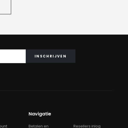
Navigatie
ount
Betalen en
Resellers inlog