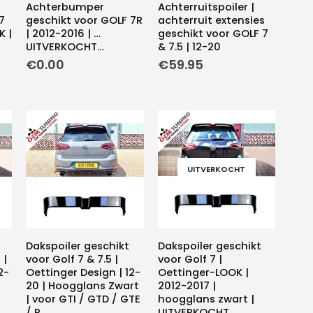
Achterbumper
Achterruitspoiler |
7
geschikt voor GOLF 7R
achterruit extensies
K |
| 2012-2016 | …
geschikt voor GOLF 7
UITVERKOCHT…
& 7.5 | 12-20
€
0.00
€
59.95
UITVERKOCHT
Dakspoiler geschikt
Dakspoiler geschikt
 |
voor Golf 7 & 7.5 |
voor Golf 7 |
2-
Oettinger Design | 12-
Oettinger-LOOK |
20 | Hoogglans Zwart
2012-2017 |
| voor GTI / GTD / GTE
hoogglans zwart |
/ R
UITVERKOCHT