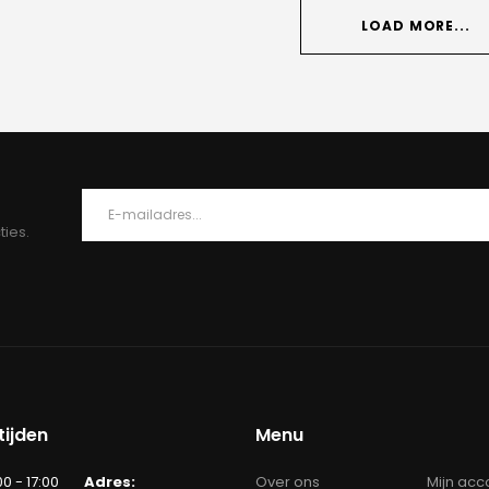
LOAD MORE...
ties.
ijden
Menu
00 - 17:00
Adres:
Over ons
Mijn acc