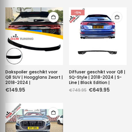
-13%
Dakspoiler geschikt voor
Diffuser geschikt voor Q8 |
Q8 SUV | Hoogglans Zwart |
SQ-Style | 2018-2024 | S-
2018-2024 |
Line | Black Edition |
Oorspronkelijke
Huidige
€
149.95
€
649.95
€
749.95
prijs
prijs
was:
is:
€749.95.
€649.95.