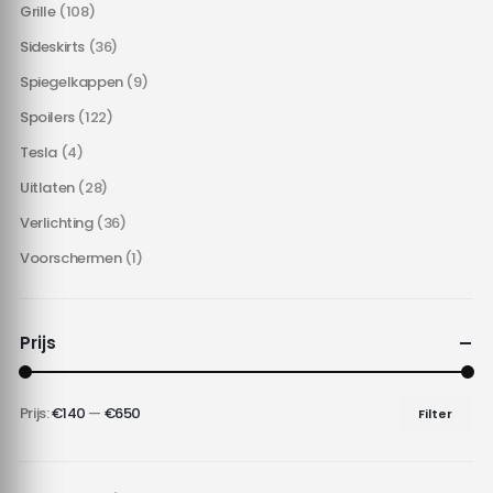
Grille
(108)
Sideskirts
(36)
Spiegelkappen
(9)
Spoilers
(122)
Tesla
(4)
Uitlaten
(28)
Verlichting
(36)
Voorschermen
(1)
Prijs
Prijs:
€140
—
€650
Filter
Min.
Max.
prijs
prijs