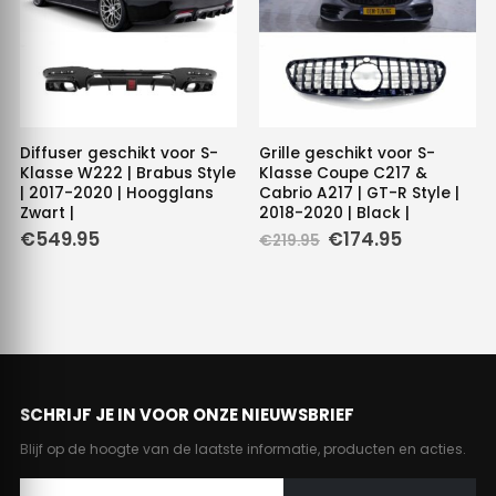
Diffuser geschikt voor S-
Grille geschikt voor S-
Klasse W222 | Brabus Style
Klasse Coupe C217 &
| 2017-2020 | Hoogglans
Cabrio A217 | GT-R Style |
Zwart |
2018-2020 | Black |
Oorspronkelijke
Huidige
€
549.95
€
174.95
€
219.95
prijs
prijs
was:
is:
€219.95.
€174.95.
SCHRIJF JE IN VOOR ONZE NIEUWSBRIEF
Blijf op de hoogte van de laatste informatie, producten en acties.