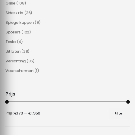
Grille
(108)
Sideskirts
(36)
Spiegelkappen
(9)
Spoilers
(122)
Tesla
(4)
Uitlaten
(28)
Verlichting
(36)
Voorschermen
(1)
Prijs
Prijs:
€170
—
€1,950
Filter
Min.
Max.
prijs
prijs