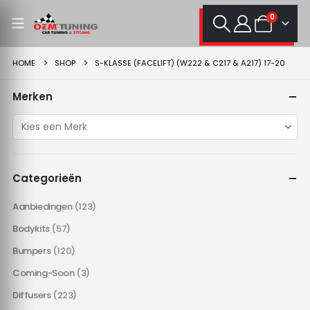
0
HOME
SHOP
S-KLASSE (FACELIFT) (W222 & C217 & A217) 17-20
Merken
Categorieën
Aanbiedingen
(123)
Bodykits
(57)
Bumpers
(120)
Coming-Soon
(3)
Diffusers
(223)