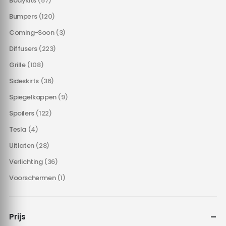
Bodykits
(57)
Bumpers
(120)
Coming-Soon
(3)
Diffusers
(223)
Grille
(108)
Sideskirts
(36)
Spiegelkappen
(9)
Spoilers
(122)
Tesla
(4)
Uitlaten
(28)
Verlichting
(36)
Voorschermen
(1)
Prijs